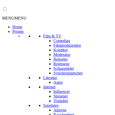
MENU
MENU
Home
Promis
Film & TV
Comedian
Filmproduzenten
Komiker
Moderator
Reporter
Regisseur
Schauspieler
Synchronsprecher
Literatur
Autor
Internet
Influencer
Streamer
Youtuber
Sonstiges
Aktivist
Bauchredner