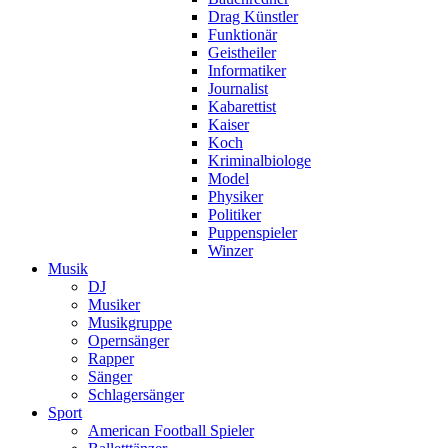
Drag Künstler
Funktionär
Geistheiler
Informatiker
Journalist
Kabarettist
Kaiser
Koch
Kriminalbiologe
Model
Physiker
Politiker
Puppenspieler
Winzer
Musik
DJ
Musiker
Musikgruppe
Opernsänger
Rapper
Sänger
Schlagersänger
Sport
American Football Spieler