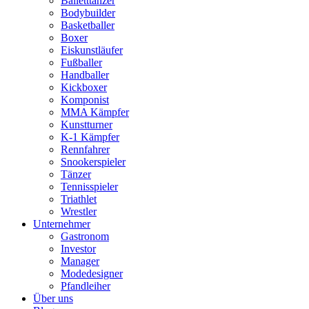
Balletttänzer
Bodybuilder
Basketballer
Boxer
Eiskunstläufer
Fußballer
Handballer
Kickboxer
Komponist
MMA Kämpfer
Kunstturner
K-1 Kämpfer
Rennfahrer
Snookerspieler
Tänzer
Tennisspieler
Triathlet
Wrestler
Unternehmer
Gastronom
Investor
Manager
Modedesigner
Pfandleiher
Über uns