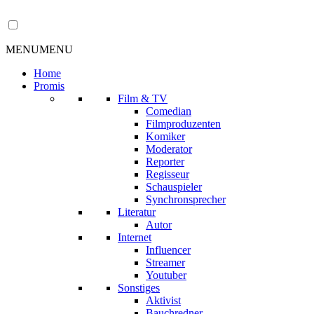
MENU
MENU
Home
Promis
Film & TV
Comedian
Filmproduzenten
Komiker
Moderator
Reporter
Regisseur
Schauspieler
Synchronsprecher
Literatur
Autor
Internet
Influencer
Streamer
Youtuber
Sonstiges
Aktivist
Bauchredner