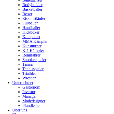
Balletttänzer
Bodybuilder
Basketballer
Boxer
Eiskunstläufer
Fußballer
Handballer
Kickboxer
Komponist
MMA Kämpfer
Kunstturner
K-1 Kämpfer
Rennfahrer
Snookerspieler
Tänzer
Tennisspieler
Triathlet
Wrestler
Unternehmer
Gastronom
Investor
Manager
Modedesigner
Pfandleiher
Über uns