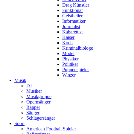
Drag Künstler
Funktionär
Geistheiler
Informatiker
Journalist
Kabarettist
Kaiser
Koch
Kriminalbiologe
Model
Physiker
Politiker
Puppenspieler
Winzer
Musik
DJ
Musiker
Musikgruppe
Opernsänger
Rapper
Sänger
Schlagersänger
Sport
American Football Spieler