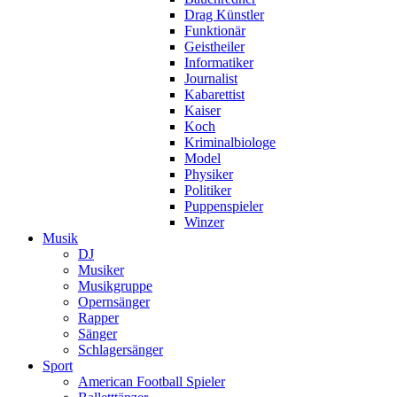
Drag Künstler
Funktionär
Geistheiler
Informatiker
Journalist
Kabarettist
Kaiser
Koch
Kriminalbiologe
Model
Physiker
Politiker
Puppenspieler
Winzer
Musik
DJ
Musiker
Musikgruppe
Opernsänger
Rapper
Sänger
Schlagersänger
Sport
American Football Spieler