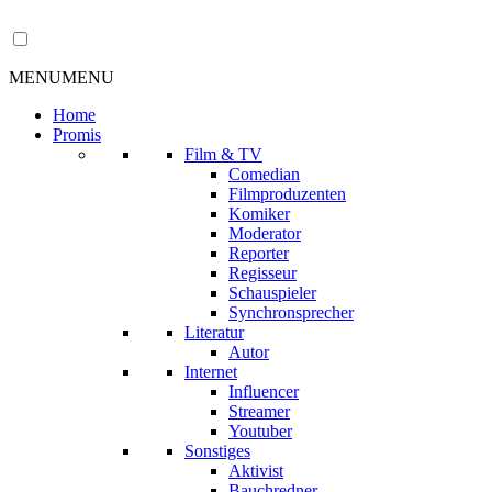
MENU
MENU
Home
Promis
Film & TV
Comedian
Filmproduzenten
Komiker
Moderator
Reporter
Regisseur
Schauspieler
Synchronsprecher
Literatur
Autor
Internet
Influencer
Streamer
Youtuber
Sonstiges
Aktivist
Bauchredner