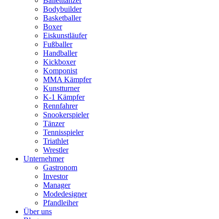
Balletttänzer
Bodybuilder
Basketballer
Boxer
Eiskunstläufer
Fußballer
Handballer
Kickboxer
Komponist
MMA Kämpfer
Kunstturner
K-1 Kämpfer
Rennfahrer
Snookerspieler
Tänzer
Tennisspieler
Triathlet
Wrestler
Unternehmer
Gastronom
Investor
Manager
Modedesigner
Pfandleiher
Über uns