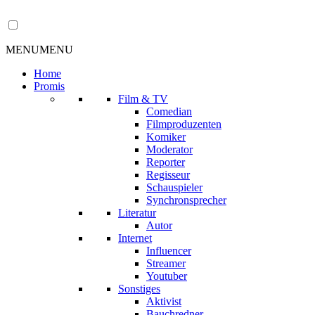
MENU
MENU
Home
Promis
Film & TV
Comedian
Filmproduzenten
Komiker
Moderator
Reporter
Regisseur
Schauspieler
Synchronsprecher
Literatur
Autor
Internet
Influencer
Streamer
Youtuber
Sonstiges
Aktivist
Bauchredner