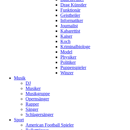
Drag Künstler
Funktionär
Geistheiler
Informatiker
Journalist
Kabarettist
Kaiser
Koch
Kriminalbiologe
Model
Physiker
Politiker
Puppenspieler
Winzer
Musik
DJ
Musiker
Musikgruppe
Opernsänger
Rapper
Sänger
Schlagersänger
Sport
American Football Spieler