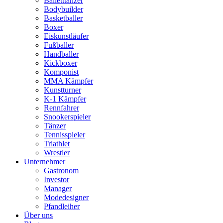
Balletttänzer
Bodybuilder
Basketballer
Boxer
Eiskunstläufer
Fußballer
Handballer
Kickboxer
Komponist
MMA Kämpfer
Kunstturner
K-1 Kämpfer
Rennfahrer
Snookerspieler
Tänzer
Tennisspieler
Triathlet
Wrestler
Unternehmer
Gastronom
Investor
Manager
Modedesigner
Pfandleiher
Über uns