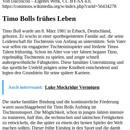
Von Dacoucou – Eigenes Werk, CC BY-SA 4.0,
https://commons.wikimedia.org/w/index.php?curid=56434278
Timo Bolls frühes Leben
Timo Boll wurde am 8. März 1981 in Erbach, Deutschland,
geboren. Er wuchs in einer sportbegeisterten Familie auf, die seine
Leidenschaft für Tischtennis von Anfang an unterstützte. Sein Vater
war selbst ein engagierter Tischtennisspieler und förderte Timos
Talent frühzeitig. Schon im Alter von vier Jahren begann Timo,
regelmäßig Tischtennis zu spielen, und zeigte schnell
außergewöhnliche Fähigkeiten. Diese familiäre Unterstützung und
das sportliche Umfeld prägten seine Kindheit entscheidend und
legten den Grundstein für seine spätere Karriere.
Auch interessant:
Luke Mockridge Vermögen
Die starke familiäre Bindung und die kontinuierliche Förderung
waren ausschlaggebend für Timo Bolls Aufstieg im
Tischtennissport. Die Möglichkeit, schon in jungen Jahren intensiv
zu trainieren, half ihm, die technischen und taktischen Fertigkeiten
zu entwickeln, die ihn später zu einem der besten Spieler der Welt
machen sollten. Dieser frühe Einstieg in den Sport und die damit