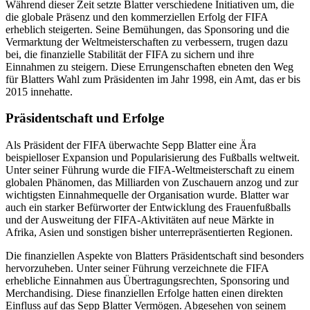
Während dieser Zeit setzte Blatter verschiedene Initiativen um, die
die globale Präsenz und den kommerziellen Erfolg der FIFA
erheblich steigerten. Seine Bemühungen, das Sponsoring und die
Vermarktung der Weltmeisterschaften zu verbessern, trugen dazu
bei, die finanzielle Stabilität der FIFA zu sichern und ihre
Einnahmen zu steigern. Diese Errungenschaften ebneten den Weg
für Blatters Wahl zum Präsidenten im Jahr 1998, ein Amt, das er bis
2015 innehatte.
Präsidentschaft und Erfolge
Als Präsident der FIFA überwachte Sepp Blatter eine Ära
beispielloser Expansion und Popularisierung des Fußballs weltweit.
Unter seiner Führung wurde die FIFA-Weltmeisterschaft zu einem
globalen Phänomen, das Milliarden von Zuschauern anzog und zur
wichtigsten Einnahmequelle der Organisation wurde. Blatter war
auch ein starker Befürworter der Entwicklung des Frauenfußballs
und der Ausweitung der FIFA-Aktivitäten auf neue Märkte in
Afrika, Asien und sonstigen bisher unterrepräsentierten Regionen.
Die finanziellen Aspekte von Blatters Präsidentschaft sind besonders
hervorzuheben. Unter seiner Führung verzeichnete die FIFA
erhebliche Einnahmen aus Übertragungsrechten, Sponsoring und
Merchandising. Diese finanziellen Erfolge hatten einen direkten
Einfluss auf das Sepp Blatter Vermögen. Abgesehen von seinem