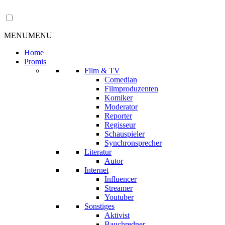
MENU
MENU
Home
Promis
Film & TV
Comedian
Filmproduzenten
Komiker
Moderator
Reporter
Regisseur
Schauspieler
Synchronsprecher
Literatur
Autor
Internet
Influencer
Streamer
Youtuber
Sonstiges
Aktivist
Bauchredner