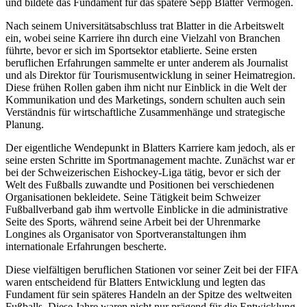
und bildete das Fundament für das spätere Sepp Blatter Vermögen.
Nach seinem Universitätsabschluss trat Blatter in die Arbeitswelt
ein, wobei seine Karriere ihn durch eine Vielzahl von Branchen
führte, bevor er sich im Sportsektor etablierte. Seine ersten
beruflichen Erfahrungen sammelte er unter anderem als Journalist
und als Direktor für Tourismusentwicklung in seiner Heimatregion.
Diese frühen Rollen gaben ihm nicht nur Einblick in die Welt der
Kommunikation und des Marketings, sondern schulten auch sein
Verständnis für wirtschaftliche Zusammenhänge und strategische
Planung.
Der eigentliche Wendepunkt in Blatters Karriere kam jedoch, als er
seine ersten Schritte im Sportmanagement machte. Zunächst war er
bei der Schweizerischen Eishockey-Liga tätig, bevor er sich der
Welt des Fußballs zuwandte und Positionen bei verschiedenen
Organisationen bekleidete. Seine Tätigkeit beim Schweizer
Fußballverband gab ihm wertvolle Einblicke in die administrative
Seite des Sports, während seine Arbeit bei der Uhrenmarke
Longines als Organisator von Sportveranstaltungen ihm
internationale Erfahrungen bescherte.
Diese vielfältigen beruflichen Stationen vor seiner Zeit bei der FIFA
waren entscheidend für Blatters Entwicklung und legten das
Fundament für sein späteres Handeln an der Spitze des weltweiten
Fußballs. Diese Jahre waren nicht nur prägend für die Entwicklung