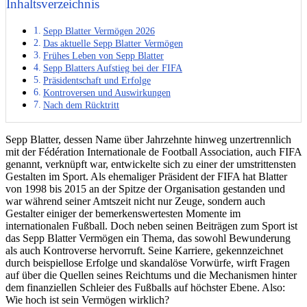
Inhaltsverzeichnis
Sepp Blatter Vermögen 2026
Das aktuelle Sepp Blatter Vermögen
Frühes Leben von Sepp Blatter
Sepp Blatters Aufstieg bei der FIFA
Präsidentschaft und Erfolge
Kontroversen und Auswirkungen
Nach dem Rücktritt
Sepp Blatter, dessen Name über Jahrzehnte hinweg unzertrennlich
mit der Fédération Internationale de Football Association, auch FIFA
genannt, verknüpft war, entwickelte sich zu einer der umstrittensten
Gestalten im Sport. Als ehemaliger Präsident der FIFA hat Blatter
von 1998 bis 2015 an der Spitze der Organisation gestanden und
war während seiner Amtszeit nicht nur Zeuge, sondern auch
Gestalter einiger der bemerkenswertesten Momente im
internationalen Fußball. Doch neben seinen Beiträgen zum Sport ist
das Sepp Blatter Vermögen ein Thema, das sowohl Bewunderung
als auch Kontroverse hervorruft. Seine Karriere, gekennzeichnet
durch beispiellose Erfolge und skandalöse Vorwürfe, wirft Fragen
auf über die Quellen seines Reichtums und die Mechanismen hinter
dem finanziellen Schleier des Fußballs auf höchster Ebene. Also:
Wie hoch ist sein Vermögen wirklich?