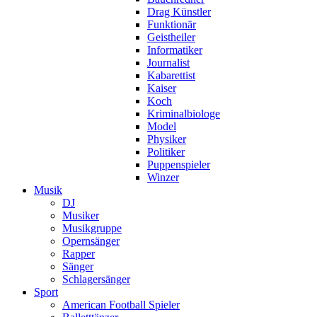
Drag Künstler
Funktionär
Geistheiler
Informatiker
Journalist
Kabarettist
Kaiser
Koch
Kriminalbiologe
Model
Physiker
Politiker
Puppenspieler
Winzer
Musik
DJ
Musiker
Musikgruppe
Opernsänger
Rapper
Sänger
Schlagersänger
Sport
American Football Spieler