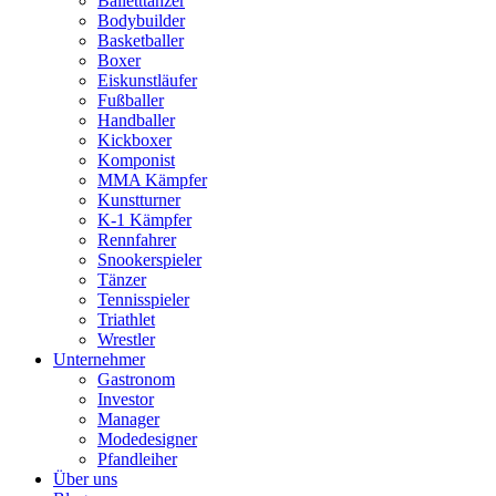
Balletttänzer
Bodybuilder
Basketballer
Boxer
Eiskunstläufer
Fußballer
Handballer
Kickboxer
Komponist
MMA Kämpfer
Kunstturner
K-1 Kämpfer
Rennfahrer
Snookerspieler
Tänzer
Tennisspieler
Triathlet
Wrestler
Unternehmer
Gastronom
Investor
Manager
Modedesigner
Pfandleiher
Über uns