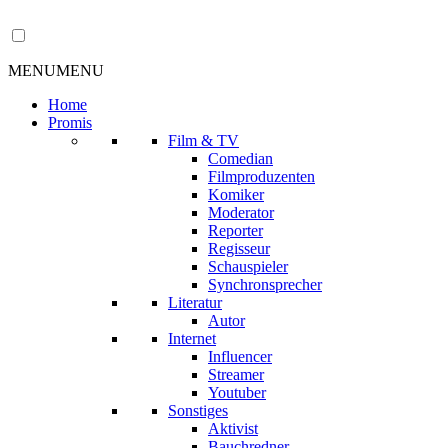
MENU
MENU
Home
Promis
Film & TV
Comedian
Filmproduzenten
Komiker
Moderator
Reporter
Regisseur
Schauspieler
Synchronsprecher
Literatur
Autor
Internet
Influencer
Streamer
Youtuber
Sonstiges
Aktivist
Bauchredner