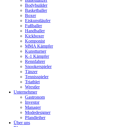
Balletttänzer
Bodybuilder
Basketballer
Boxer
Eiskunstläufer
Fußballer
Handballer
Kickboxer
Komponist
MMA Kämpfer
Kunstturner
K-1 Kämpfer
Rennfahrer
Snookerspieler
Tänzer
Tennisspieler
Triathlet
Wrestler
Unternehmer
Gastronom
Investor
Manager
Modedesigner
Pfandleiher
Über uns