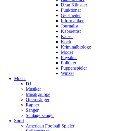
Drag Künstler
Funktionär
Geistheiler
Informatiker
Journalist
Kabarettist
Kaiser
Koch
Kriminalbiologe
Model
Physiker
Politiker
Puppenspieler
Winzer
Musik
DJ
Musiker
Musikgruppe
Opernsänger
Rapper
Sänger
Schlagersänger
Sport
American Football Spieler