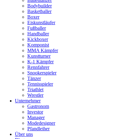
Balletttänzer
Bodybuilder
Basketballer
Boxer
Eiskunstläufer
Fußballer
Handballer
Kickboxer
Komponist
MMA Kämpfer
Kunstturner
K-1 Kämpfer
Rennfahrer
Snookerspieler
Tänzer
Tennisspieler
Triathlet
Wrestler
Unternehmer
Gastronom
Investor
Manager
Modedesigner
Pfandleiher
Über uns