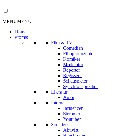
MENU
MENU
Home
Promis
Film & TV
Comedian
Filmproduzenten
Komiker
Moderator
Reporter
Regisseur
Schauspieler
Synchronsprecher
Literatur
Autor
Internet
Influencer
Streamer
Youtuber
Sonstiges
Aktivist
Bauchredner