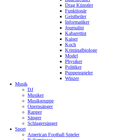
Drag Künstler
Funktionär
Geistheiler
Informatiker
Journalist
Kabarettist
Kaiser
Koch
Kriminalbiologe
Model
Physiker
Politiker
Puppenspieler
Winzer
Musik
DJ
Musiker
Musikgruppe
Opernsänger
Rapper
Sänger
Schlagersänger
Sport
American Football Spieler