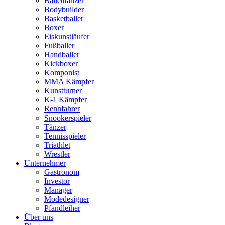
Balletttänzer
Bodybuilder
Basketballer
Boxer
Eiskunstläufer
Fußballer
Handballer
Kickboxer
Komponist
MMA Kämpfer
Kunstturner
K-1 Kämpfer
Rennfahrer
Snookerspieler
Tänzer
Tennisspieler
Triathlet
Wrestler
Unternehmer
Gastronom
Investor
Manager
Modedesigner
Pfandleiher
Über uns