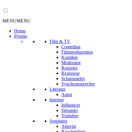
MENU
MENU
Home
Promis
Film & TV
Comedian
Filmproduzenten
Komiker
Moderator
Reporter
Regisseur
Schauspieler
Synchronsprecher
Literatur
Autor
Internet
Influencer
Streamer
Youtuber
Sonstiges
Aktivist
Bauchredner