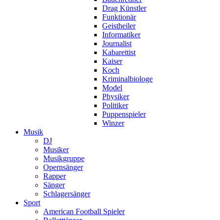
Drag Künstler
Funktionär
Geistheiler
Informatiker
Journalist
Kabarettist
Kaiser
Koch
Kriminalbiologe
Model
Physiker
Politiker
Puppenspieler
Winzer
Musik
DJ
Musiker
Musikgruppe
Opernsänger
Rapper
Sänger
Schlagersänger
Sport
American Football Spieler