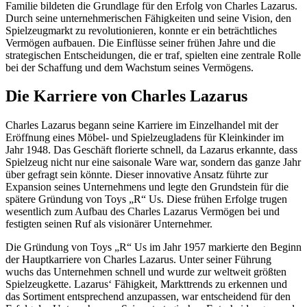
Familie bildeten die Grundlage für den Erfolg von Charles Lazarus.
Durch seine unternehmerischen Fähigkeiten und seine Vision, den
Spielzeugmarkt zu revolutionieren, konnte er ein beträchtliches
Vermögen aufbauen. Die Einflüsse seiner frühen Jahre und die
strategischen Entscheidungen, die er traf, spielten eine zentrale Rolle
bei der Schaffung und dem Wachstum seines Vermögens.
Die Karriere von Charles Lazarus
Charles Lazarus begann seine Karriere im Einzelhandel mit der
Eröffnung eines Möbel- und Spielzeugladens für Kleinkinder im
Jahr 1948. Das Geschäft florierte schnell, da Lazarus erkannte, dass
Spielzeug nicht nur eine saisonale Ware war, sondern das ganze Jahr
über gefragt sein könnte. Dieser innovative Ansatz führte zur
Expansion seines Unternehmens und legte den Grundstein für die
spätere Gründung von Toys „R“ Us. Diese frühen Erfolge trugen
wesentlich zum Aufbau des Charles Lazarus Vermögen bei und
festigten seinen Ruf als visionärer Unternehmer.
Die Gründung von Toys „R“ Us im Jahr 1957 markierte den Beginn
der Hauptkarriere von Charles Lazarus. Unter seiner Führung
wuchs das Unternehmen schnell und wurde zur weltweit größten
Spielzeugkette. Lazarus‘ Fähigkeit, Markttrends zu erkennen und
das Sortiment entsprechend anzupassen, war entscheidend für den