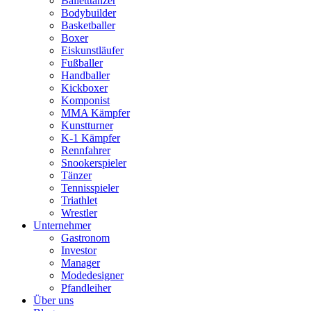
Balletttänzer
Bodybuilder
Basketballer
Boxer
Eiskunstläufer
Fußballer
Handballer
Kickboxer
Komponist
MMA Kämpfer
Kunstturner
K-1 Kämpfer
Rennfahrer
Snookerspieler
Tänzer
Tennisspieler
Triathlet
Wrestler
Unternehmer
Gastronom
Investor
Manager
Modedesigner
Pfandleiher
Über uns