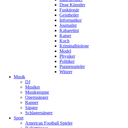
Drag Künstler
Funktionär
Geistheiler
Informatiker
Journalist
Kabarettist
Kaiser
Koch
Kriminalbiologe
Model
Physiker
Politiker
Puppenspieler
Winzer
Musik
DJ
Musiker
Musikgruppe
Opernsänger
Rapper
Sänger
Schlagersänger
Sport
American Football Spieler