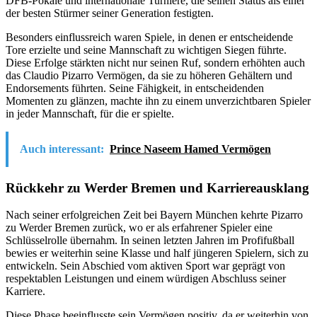
DFB-Pokale und internationale Turniere, die seinen Status als einer
der besten Stürmer seiner Generation festigten.
Besonders einflussreich waren Spiele, in denen er entscheidende
Tore erzielte und seine Mannschaft zu wichtigen Siegen führte.
Diese Erfolge stärkten nicht nur seinen Ruf, sondern erhöhten auch
das Claudio Pizarro Vermögen, da sie zu höheren Gehältern und
Endorsements führten. Seine Fähigkeit, in entscheidenden
Momenten zu glänzen, machte ihn zu einem unverzichtbaren Spieler
in jeder Mannschaft, für die er spielte.
Auch interessant:
Prince Naseem Hamed Vermögen
Rückkehr zu Werder Bremen und Karriereausklang
Nach seiner erfolgreichen Zeit bei Bayern München kehrte Pizarro
zu Werder Bremen zurück, wo er als erfahrener Spieler eine
Schlüsselrolle übernahm. In seinen letzten Jahren im Profifußball
bewies er weiterhin seine Klasse und half jüngeren Spielern, sich zu
entwickeln. Sein Abschied vom aktiven Sport war geprägt von
respektablen Leistungen und einem würdigen Abschluss seiner
Karriere.
Diese Phase beeinflusste sein Vermögen positiv, da er weiterhin von