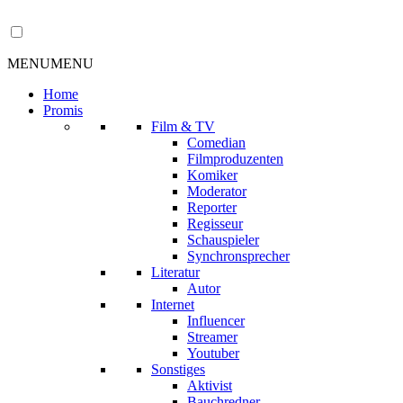
MENU
MENU
Home
Promis
Film & TV
Comedian
Filmproduzenten
Komiker
Moderator
Reporter
Regisseur
Schauspieler
Synchronsprecher
Literatur
Autor
Internet
Influencer
Streamer
Youtuber
Sonstiges
Aktivist
Bauchredner