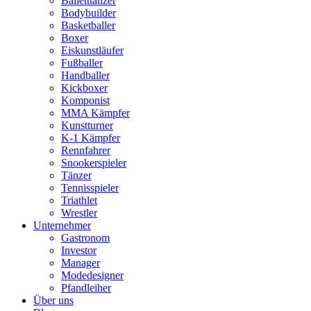
Balletttänzer
Bodybuilder
Basketballer
Boxer
Eiskunstläufer
Fußballer
Handballer
Kickboxer
Komponist
MMA Kämpfer
Kunstturner
K-1 Kämpfer
Rennfahrer
Snookerspieler
Tänzer
Tennisspieler
Triathlet
Wrestler
Unternehmer
Gastronom
Investor
Manager
Modedesigner
Pfandleiher
Über uns