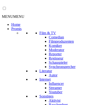
MENU
MENU
Home
Promis
Film & TV
Comedian
Filmproduzenten
Komiker
Moderator
Reporter
Regisseur
Schauspieler
Synchronsprecher
Literatur
Autor
Internet
Influencer
Streamer
Youtuber
Sonstiges
Aktivist
Bauchredner