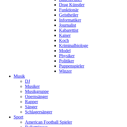
Drag Künstler
Funktionär
Geistheiler
Informatiker
Journalist
Kabarettist
Kaiser
Koch
Kriminalbiologe
Model
Physiker
Politiker
Puppenspieler
Winzer
Musik
DJ
Musiker
Musikgruppe
Opernsänger
Rapper
Sänger
Schlagersänger
Sport
American Football Spieler