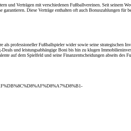
ältern und Verträgen mit verschiedenen Fußballvereinen. Seit seinem
öhe garantieren. Diese Verträge enthalten oft auch Bonuszahlungen für
e als professioneller Fußballspieler wider sowie seine strategischen 
g-Deals und leistungsabhängige Boni bis hin zu klugen Immobilieninves
ente auf dem Spielfeld und seine Finanzentscheidungen abseits des Fußb
34/%D8%AF%DB%8C%D8%AF%D8%A7%D8%B1-