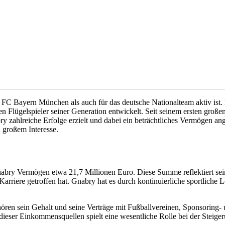
 FC Bayern München als auch für das deutsche Nationalteam aktiv ist. 
en Flügelspieler seiner Generation entwickelt. Seit seinem ersten groß
ry zahlreiche Erfolge erzielt und dabei ein beträchtliches Vermögen an
 großem Interesse.
bry Vermögen etwa 21,7 Millionen Euro. Diese Summe reflektiert seine
 Karriere getroffen hat. Gnabry hat es durch kontinuierliche sportliche
ören sein Gehalt und seine Verträge mit Fußballvereinen, Sponsoring-
ieser Einkommensquellen spielt eine wesentliche Rolle bei der Steig