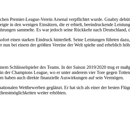
schen Premier-League-Verein Arsenal verpflichtet wurde. Gnabry debüti
zeigte in den wenigen Einsätzen, die er erhielt, beeindruckende Leistung
fahrungen sammelte. Es war jedoch seine Rückkehr nach Deutschland, 
ort einen starken Eindruck hinterließ. Seine Leistungen führten dazu
 nun bei einem der größten Vereine der Welt spielte und erheblich höh
inem Schlüsselspieler des Teams. In der Saison 2019/2020 trug er m
in der Champions League, wo er unter anderem vier Tore gegen Totten
ern haben auch direkte finanzielle Auswirkungen auf sein Vermögen.
ionalen Wettbewerben geglänzt. Er hat sich als einer der besten Flügel
dienstmöglichkeiten weiter erhöhten.