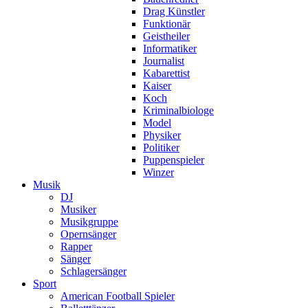
Drag Künstler
Funktionär
Geistheiler
Informatiker
Journalist
Kabarettist
Kaiser
Koch
Kriminalbiologe
Model
Physiker
Politiker
Puppenspieler
Winzer
Musik
DJ
Musiker
Musikgruppe
Opernsänger
Rapper
Sänger
Schlagersänger
Sport
American Football Spieler