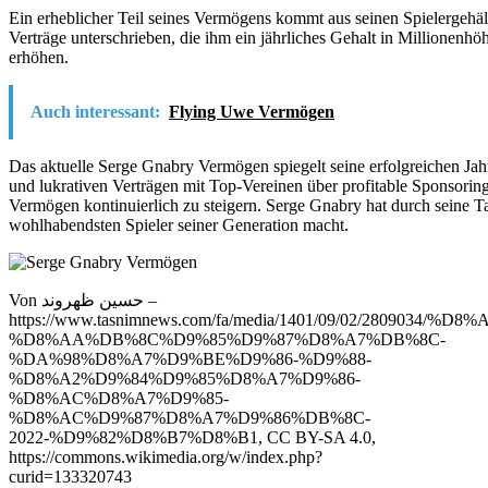
Ein erheblicher Teil seines Vermögens kommt aus seinen Spielergeh
Verträge unterschrieben, die ihm ein jährliches Gehalt in Millionenh
erhöhen.
Auch interessant:
Flying Uwe Vermögen
Das aktuelle Serge Gnabry Vermögen spiegelt seine erfolgreichen Jahr
und lukrativen Verträgen mit Top-Vereinen über profitable Sponsorin
Vermögen kontinuierlich zu steigern. Serge Gnabry hat durch seine Tal
wohlhabendsten Spieler seiner Generation macht.
Von حسین ظهروند –
https://www.tasnimnews.com/fa/media/1401/09/02/28090
%D8%AA%DB%8C%D9%85%D9%87%D8%A7%DB%8C-
%DA%98%D8%A7%D9%BE%D9%86-%D9%88-
%D8%A2%D9%84%D9%85%D8%A7%D9%86-
%D8%AC%D8%A7%D9%85-
%D8%AC%D9%87%D8%A7%D9%86%DB%8C-
2022-%D9%82%D8%B7%D8%B1, CC BY-SA 4.0,
https://commons.wikimedia.org/w/index.php?
curid=133320743