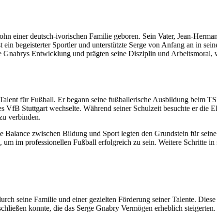
Sohn einer deutsch-ivorischen Familie geboren. Sein Vater, Jean-Herm
 ein begeisterter Sportler und unterstützte Serge von Anfang an in sei
Serge Gnabrys Entwicklung und prägten seine Disziplin und Arbeitsmor
Talent für Fußball. Er begann seine fußballerische Ausbildung beim TS
Stuttgart wechselte. Während seiner Schulzeit besuchte er die Elites
 zu verbinden.
Balance zwischen Bildung und Sport legten den Grundstein für seine 
um im professionellen Fußball erfolgreich zu sein. Weitere Schritte in
urch seine Familie und einer gezielten Förderung seiner Talente. Diese 
schließen konnte, die das Serge Gnabry Vermögen erheblich steigerten.