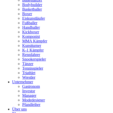
Balletttänzer
Bodybuilder
Basketballer
Boxer
Eiskunstläufer
Fußballer
Handballer
Kickboxer
Komponist
MMA Kämpfer
Kunstturner
K-1 Kämpfer
Rennfahrer
Snookerspieler
Tänzer
Tennisspieler
Triathlet
Wrestler
Unternehmer
Gastronom
Investor
Manager
Modedesigner
Pfandleiher
Über uns