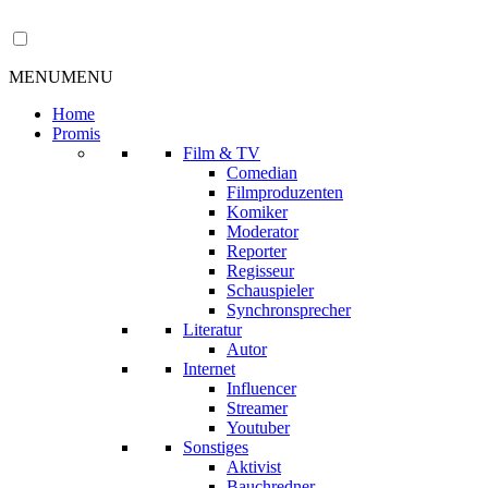
MENU
MENU
Home
Promis
Film & TV
Comedian
Filmproduzenten
Komiker
Moderator
Reporter
Regisseur
Schauspieler
Synchronsprecher
Literatur
Autor
Internet
Influencer
Streamer
Youtuber
Sonstiges
Aktivist
Bauchredner