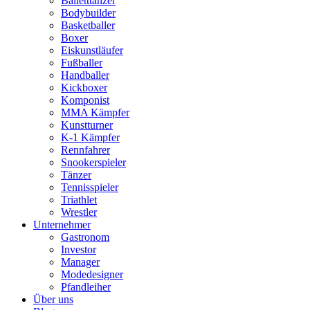
Balletttänzer
Bodybuilder
Basketballer
Boxer
Eiskunstläufer
Fußballer
Handballer
Kickboxer
Komponist
MMA Kämpfer
Kunstturner
K-1 Kämpfer
Rennfahrer
Snookerspieler
Tänzer
Tennisspieler
Triathlet
Wrestler
Unternehmer
Gastronom
Investor
Manager
Modedesigner
Pfandleiher
Über uns