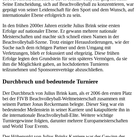
Seine Entscheidung, sich auf Beachvolleyball zu konzentrieren, war
geprägt von seiner Leidenschaft für den Sport und dem Wunsch, auf
internationaler Ebene erfolgreich zu sein.
In den frühen 2000er Jahren erzielte Julius Brink seine ersten
Erfolge auf nationaler Ebene. Er gewann mehrere nationale
Meisterschaften und machte sich schnell einen Namen in der
Beachvolleyball-Szene. Trotz einiger Herausforderungen, wie der
Suche nach dem richtigen Partner und dem Umgang mit
Verletzungen, blieb er fokussiert und ehrgeizig. Diese frühen
Erfolge legten den Grundstein für sein späteres Vermögen, da sie
ihm die Möglichkeit gaben, an hochdotierten Turnieren
teilzunehmen und Sponsorenverträge abzuschließen.
Durchbruch und bedeutende Turniere
Der Durchbruch von Julius Brink kam, als er 2006 den ersten Platz
bei der FIVB Beachvolleyball-Weltmeisterschaft zusammen mit
seinem Partner Jonas Reckermann belegte. Dieser Sieg war ein
bedeutender Meilenstein in seiner Karriere und katapultierte ihn in
die internationale Beachvolleyball-Elite. Weitere wichtige
Turniergewinne folgten, darunter mehrere Europameisterschaften
und World Tour Events.
Der Höhepunkt von Julius Brinks Karriere war der Gewinn der