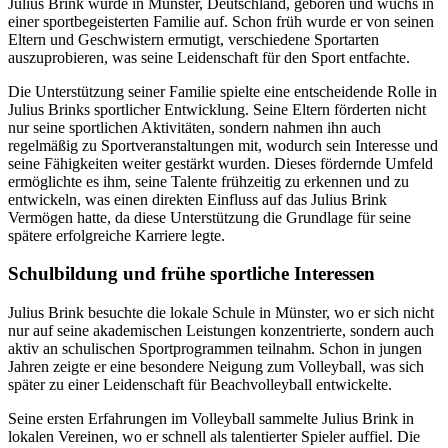
Julius Brink wurde in Münster, Deutschland, geboren und wuchs in
einer sportbegeisterten Familie auf. Schon früh wurde er von seinen
Eltern und Geschwistern ermutigt, verschiedene Sportarten
auszuprobieren, was seine Leidenschaft für den Sport entfachte.
Die Unterstützung seiner Familie spielte eine entscheidende Rolle in
Julius Brinks sportlicher Entwicklung. Seine Eltern förderten nicht
nur seine sportlichen Aktivitäten, sondern nahmen ihn auch
regelmäßig zu Sportveranstaltungen mit, wodurch sein Interesse und
seine Fähigkeiten weiter gestärkt wurden. Dieses fördernde Umfeld
ermöglichte es ihm, seine Talente frühzeitig zu erkennen und zu
entwickeln, was einen direkten Einfluss auf das Julius Brink
Vermögen hatte, da diese Unterstützung die Grundlage für seine
spätere erfolgreiche Karriere legte.
Schulbildung und frühe sportliche Interessen
Julius Brink besuchte die lokale Schule in Münster, wo er sich nicht
nur auf seine akademischen Leistungen konzentrierte, sondern auch
aktiv an schulischen Sportprogrammen teilnahm. Schon in jungen
Jahren zeigte er eine besondere Neigung zum Volleyball, was sich
später zu einer Leidenschaft für Beachvolleyball entwickelte.
Seine ersten Erfahrungen im Volleyball sammelte Julius Brink in
lokalen Vereinen, wo er schnell als talentierter Spieler auffiel. Die