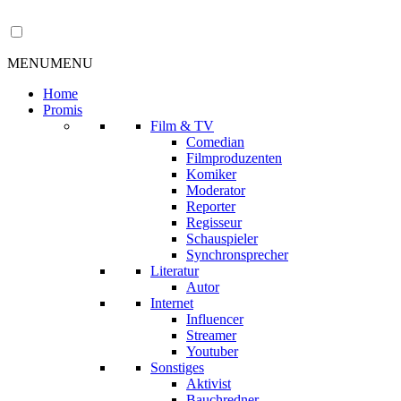
MENU
MENU
Home
Promis
Film & TV
Comedian
Filmproduzenten
Komiker
Moderator
Reporter
Regisseur
Schauspieler
Synchronsprecher
Literatur
Autor
Internet
Influencer
Streamer
Youtuber
Sonstiges
Aktivist
Bauchredner