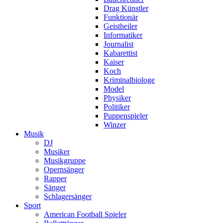
Drag Künstler
Funktionär
Geistheiler
Informatiker
Journalist
Kabarettist
Kaiser
Koch
Kriminalbiologe
Model
Physiker
Politiker
Puppenspieler
Winzer
Musik
DJ
Musiker
Musikgruppe
Opernsänger
Rapper
Sänger
Schlagersänger
Sport
American Football Spieler