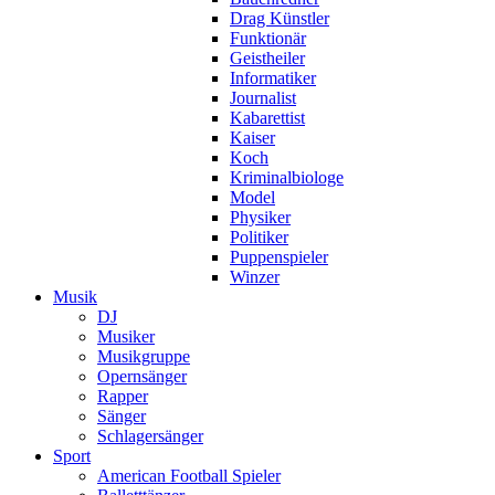
Drag Künstler
Funktionär
Geistheiler
Informatiker
Journalist
Kabarettist
Kaiser
Koch
Kriminalbiologe
Model
Physiker
Politiker
Puppenspieler
Winzer
Musik
DJ
Musiker
Musikgruppe
Opernsänger
Rapper
Sänger
Schlagersänger
Sport
American Football Spieler