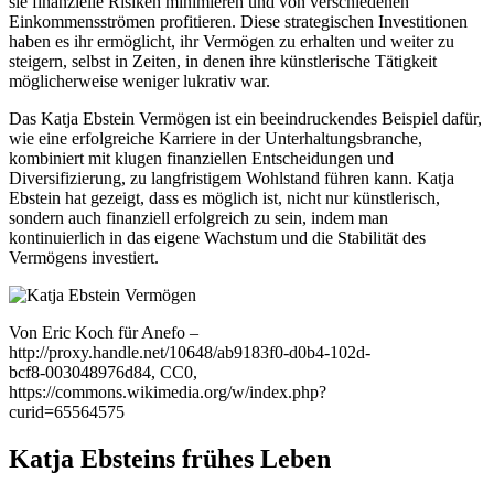
sie finanzielle Risiken minimieren und von verschiedenen
Einkommensströmen profitieren. Diese strategischen Investitionen
haben es ihr ermöglicht, ihr Vermögen zu erhalten und weiter zu
steigern, selbst in Zeiten, in denen ihre künstlerische Tätigkeit
möglicherweise weniger lukrativ war.
Das Katja Ebstein Vermögen ist ein beeindruckendes Beispiel dafür,
wie eine erfolgreiche Karriere in der Unterhaltungsbranche,
kombiniert mit klugen finanziellen Entscheidungen und
Diversifizierung, zu langfristigem Wohlstand führen kann. Katja
Ebstein hat gezeigt, dass es möglich ist, nicht nur künstlerisch,
sondern auch finanziell erfolgreich zu sein, indem man
kontinuierlich in das eigene Wachstum und die Stabilität des
Vermögens investiert.
Von Eric Koch für Anefo –
http://proxy.handle.net/10648/ab9183f0-d0b4-102d-
bcf8-003048976d84, CC0,
https://commons.wikimedia.org/w/index.php?
curid=65564575
Katja Ebsteins frühes Leben