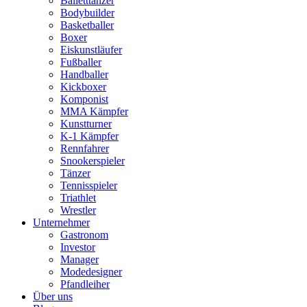
Balletttänzer
Bodybuilder
Basketballer
Boxer
Eiskunstläufer
Fußballer
Handballer
Kickboxer
Komponist
MMA Kämpfer
Kunstturner
K-1 Kämpfer
Rennfahrer
Snookerspieler
Tänzer
Tennisspieler
Triathlet
Wrestler
Unternehmer
Gastronom
Investor
Manager
Modedesigner
Pfandleiher
Über uns