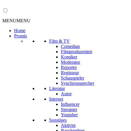
MENU
MENU
Home
Promis
Film & TV
Comedian
Filmproduzenten
Komiker
Moderator
Reporter
Regisseur
Schauspieler
Synchronsprecher
Literatur
Autor
Internet
Influencer
Streamer
Youtuber
Sonstiges
Aktivist
Bauchredner