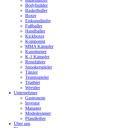
Balletttänzer
Bodybuilder
Basketballer
Boxer
Eiskunstläufer
Fußballer
Handballer
Kickboxer
Komponist
MMA Kämpfer
Kunstturner
K-1 Kämpfer
Rennfahrer
Snookerspieler
Tänzer
Tennisspieler
Triathlet
Wrestler
Unternehmer
Gastronom
Investor
Manager
Modedesigner
Pfandleiher
Über uns