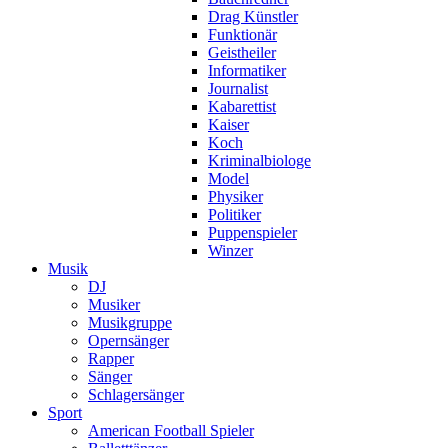
Drag Künstler
Funktionär
Geistheiler
Informatiker
Journalist
Kabarettist
Kaiser
Koch
Kriminalbiologe
Model
Physiker
Politiker
Puppenspieler
Winzer
Musik
DJ
Musiker
Musikgruppe
Opernsänger
Rapper
Sänger
Schlagersänger
Sport
American Football Spieler