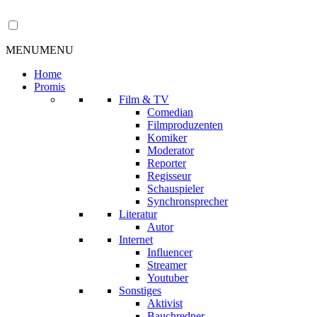
MENU
MENU
Home
Promis
Film & TV
Comedian
Filmproduzenten
Komiker
Moderator
Reporter
Regisseur
Schauspieler
Synchronsprecher
Literatur
Autor
Internet
Influencer
Streamer
Youtuber
Sonstiges
Aktivist
Bauchredner