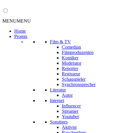
MENU
MENU
Home
Promis
Film & TV
Comedian
Filmproduzenten
Komiker
Moderator
Reporter
Regisseur
Schauspieler
Synchronsprecher
Literatur
Autor
Internet
Influencer
Streamer
Youtuber
Sonstiges
Aktivist
Bauchredner