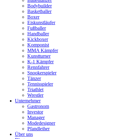
Balletttänzer
Bodybuilder
Basketballer
Boxer
Eiskunstläufer
Fußballer
Handballer
Kickboxer
Komponist
MMA Kämpfer
Kunstturner
K-1 Kämpfer
Rennfahrer
Snookerspieler
Tänzer
Tennisspieler
Triathlet
Wrestler
Unternehmer
Gastronom
Investor
Manager
Modedesigner
Pfandleiher
Über uns