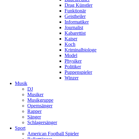
Drag Künstler
Funktionär
Geistheiler
Informatiker
Journalist
Kabarettist
Kaiser
Koch
Kriminalbiologe
Model
Physiker
Politiker
Puppenspieler
Winzer
Musik
DJ
Musiker
Musikgruppe
Opernsänger
Rapper
Sänger
Schlagersänger
Sport
American Football Spieler