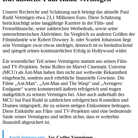
Unserer Recherche und Schätzung nach beträgt das aktuelle Paul
Rudd Vermögen etwa 23,1 Millionen Euro. Diese Schätzung
berücksichtigt seine langjährige Karriere in der Film- und
Fernsehbranche, seine zahlreichen Werbedeals, sowie seine
unternehmerischen Aktivitäten. Im Vergleich zu anderen Größen der
Filmindustrie wie Robert Downey Jr. oder Scarlett Johansson liegt
sein Vermögen zwar etwas niedriger, dennoch ist es beeindruckend
und spiegelt seinen kontinuierlichen Erfolg in Hollywood wider.
Ein wesentlicher Teil seines Vermögens stammt aus seinen Film-
und TV-Projekten. Seine Rollen im Marvel Cinematic Universe
(MCU) als Ant-Man haben ihm nicht nur weltweite Bekanntheit
eingebracht, sondern auch erhebliche finanzielle Gewinne. Die
Filme „Ant-Man“, „Ant-Man and The Wasp“ und „Avengers:
Endgame“ waren kommerziell äußerst erfolgreich und trugen
maßgeblich zu seinem Vermögen bei. Aber auch außerhalb des
MCU hat Paul Rudd in zahlreichen erfolgreichen Komödien und
Dramen mitgespielt, die zu seinem stetigen Einkommen beitragen.
Diese Einkünfte aus Film- und TV-Projekten sind eine bedeutende
Säule seines Vermögens und stellen sicher, dass er weiterhin
finanziell abgesichert ist.
Auch interessant:
Jay Cutler Vermögen