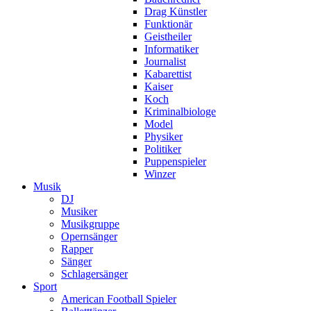
Drag Künstler
Funktionär
Geistheiler
Informatiker
Journalist
Kabarettist
Kaiser
Koch
Kriminalbiologe
Model
Physiker
Politiker
Puppenspieler
Winzer
Musik
DJ
Musiker
Musikgruppe
Opernsänger
Rapper
Sänger
Schlagersänger
Sport
American Football Spieler