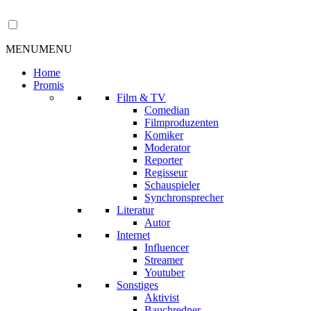
MENU
MENU
Home
Promis
Film & TV
Comedian
Filmproduzenten
Komiker
Moderator
Reporter
Regisseur
Schauspieler
Synchronsprecher
Literatur
Autor
Internet
Influencer
Streamer
Youtuber
Sonstiges
Aktivist
Bauchredner