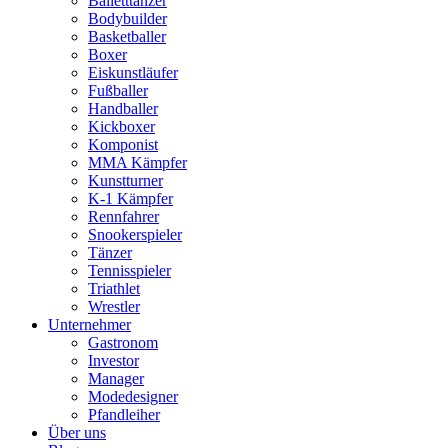
Balletttänzer
Bodybuilder
Basketballer
Boxer
Eiskunstläufer
Fußballer
Handballer
Kickboxer
Komponist
MMA Kämpfer
Kunstturner
K-1 Kämpfer
Rennfahrer
Snookerspieler
Tänzer
Tennisspieler
Triathlet
Wrestler
Unternehmer
Gastronom
Investor
Manager
Modedesigner
Pfandleiher
Über uns