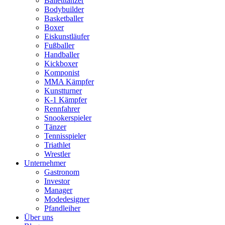
Balletttänzer
Bodybuilder
Basketballer
Boxer
Eiskunstläufer
Fußballer
Handballer
Kickboxer
Komponist
MMA Kämpfer
Kunstturner
K-1 Kämpfer
Rennfahrer
Snookerspieler
Tänzer
Tennisspieler
Triathlet
Wrestler
Unternehmer
Gastronom
Investor
Manager
Modedesigner
Pfandleiher
Über uns