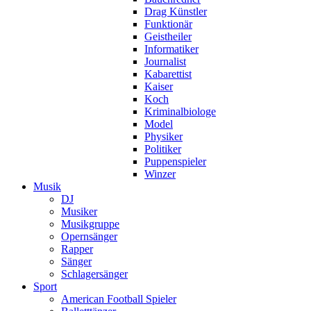
Drag Künstler
Funktionär
Geistheiler
Informatiker
Journalist
Kabarettist
Kaiser
Koch
Kriminalbiologe
Model
Physiker
Politiker
Puppenspieler
Winzer
Musik
DJ
Musiker
Musikgruppe
Opernsänger
Rapper
Sänger
Schlagersänger
Sport
American Football Spieler