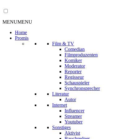
MENU
MENU
Home
Promis
Film & TV
Comedian
Filmproduzenten
Komiker
Moderator
Reporter
Regisseur
Schauspieler
Synchronsprecher
Literatur
Autor
Internet
Influencer
Streamer
Youtuber
Sonstiges
Aktivist
Bauchredner