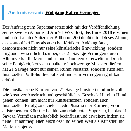
Auch interessant:
Wolfgang Bahro Vermögen
Der Aufstieg zum Superstar setzte sich mit der Veröffentlichung
seines zweiten Albums „I Am > I Was“ fort, das Ende 2018 erschien
und sofort an der Spitze der Billboard 200 debütierte. Dieses Album,
das sowohl bei Fans als auch bei Kritikern Anklang fand,
demonstrierte nicht nur seine künstlerische Entwicklung, sondern
trug auch wesentlich dazu bei, das 21 Savage Vermögen durch
Albumverkäufe, Merchandise und Tourneen zu erweitern. Durch
seine Fähigkeit, konstant qualitativ hochwertige Musik zu liefern,
hat 21 Savage nicht nur seinen Ruhm verstärkt, sondern auch sein
finanzielles Portfolio diversifiziert und sein Vermögen signifikant
erhöht.
Die musikalische Karriere von 21 Savage illustriert eindrucksvoll,
wie kreativer Ausdruck und geschäftliches Geschick Hand in Hand
gehen können, um nicht nur künstlerischen, sondern auch
finanziellen Erfolg zu erzielen. Jede Phase seiner Karriere, vom
aufstrebenden Künstler bis hin zum etablierten Superstar, hat das 21
Savage Vermögen maßgeblich beeinflusst und erweitert, indem sie
neue Einnahmequellen erschloss und seinen Wert als Künstler und
Marke steigerte.