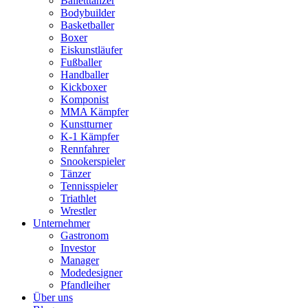
Balletttänzer
Bodybuilder
Basketballer
Boxer
Eiskunstläufer
Fußballer
Handballer
Kickboxer
Komponist
MMA Kämpfer
Kunstturner
K-1 Kämpfer
Rennfahrer
Snookerspieler
Tänzer
Tennisspieler
Triathlet
Wrestler
Unternehmer
Gastronom
Investor
Manager
Modedesigner
Pfandleiher
Über uns