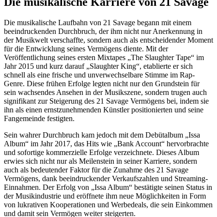
Die musikalische Karriere von 21 Savage
Die musikalische Laufbahn von 21 Savage begann mit einem
beeindruckenden Durchbruch, der ihm nicht nur Anerkennung in
der Musikwelt verschaffte, sondern auch als entscheidender Moment
für die Entwicklung seines Vermögens diente. Mit der
Veröffentlichung seines ersten Mixtapes „The Slaughter Tape“ im
Jahr 2015 und kurz darauf „Slaughter King“, etablierte er sich
schnell als eine frische und unverwechselbare Stimme im Rap-
Genre. Diese frühen Erfolge legten nicht nur den Grundstein für
sein wachsendes Ansehen in der Musikszene, sondern trugen auch
signifikant zur Steigerung des 21 Savage Vermögens bei, indem sie
ihn als einen ernstzunehmenden Künstler positionierten und seine
Fangemeinde festigten.
Sein wahrer Durchbruch kam jedoch mit dem Debütalbum „Issa
Album“ im Jahr 2017, das Hits wie „Bank Account“ hervorbrachte
und sofortige kommerzielle Erfolge verzeichnete. Dieses Album
erwies sich nicht nur als Meilenstein in seiner Karriere, sondern
auch als bedeutender Faktor für die Zunahme des 21 Savage
Vermögens, dank beeindruckender Verkaufszahlen und Streaming-
Einnahmen. Der Erfolg von „Issa Album“ bestätigte seinen Status in
der Musikindustrie und eröffnete ihm neue Möglichkeiten in Form
von lukrativen Kooperationen und Werbedeals, die sein Einkommen
und damit sein Vermögen weiter steigerten.