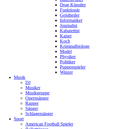
Drag Künstler
Funktionär
Geistheiler
Informatiker
Journalist
Kabarettist
Kaiser
Koch
Kriminalbiologe
Model
Physiker
Politiker
Puppenspieler
Winzer
Musik
DJ
Musiker
Musikgruppe
Opernsänger
Rapper
Sänger
Schlagersänger
Sport
American Football Spieler