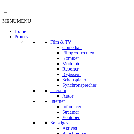
MENU
MENU
Home
Promis
Film & TV
Comedian
Filmproduzenten
Komiker
Moderator
Reporter
Regisseur
Schauspieler
Synchronsprecher
Literatur
Autor
Internet
Influencer
Streamer
Youtuber
Sonstiges
Aktivist
Bauchredner