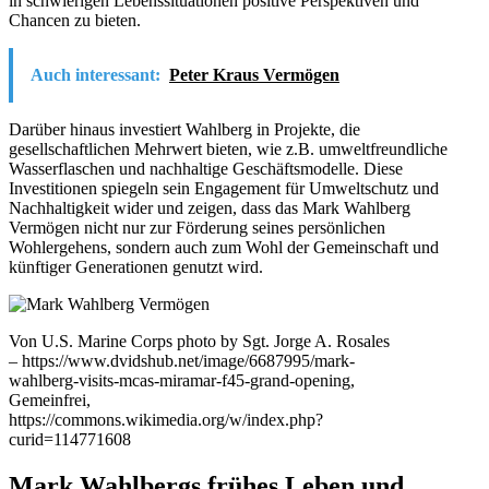
in schwierigen Lebenssituationen positive Perspektiven und
Chancen zu bieten.
Auch interessant:
Peter Kraus Vermögen
Darüber hinaus investiert Wahlberg in Projekte, die
gesellschaftlichen Mehrwert bieten, wie z.B. umweltfreundliche
Wasserflaschen und nachhaltige Geschäftsmodelle. Diese
Investitionen spiegeln sein Engagement für Umweltschutz und
Nachhaltigkeit wider und zeigen, dass das Mark Wahlberg
Vermögen nicht nur zur Förderung seines persönlichen
Wohlergehens, sondern auch zum Wohl der Gemeinschaft und
künftiger Generationen genutzt wird.
Von U.S. Marine Corps photo by Sgt. Jorge A. Rosales
– https://www.dvidshub.net/image/6687995/mark-
wahlberg-visits-mcas-miramar-f45-grand-opening,
Gemeinfrei,
https://commons.wikimedia.org/w/index.php?
curid=114771608
Mark Wahlbergs frühes Leben und