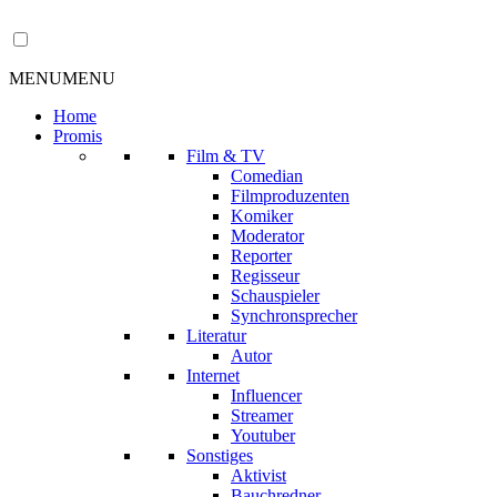
MENU
MENU
Home
Promis
Film & TV
Comedian
Filmproduzenten
Komiker
Moderator
Reporter
Regisseur
Schauspieler
Synchronsprecher
Literatur
Autor
Internet
Influencer
Streamer
Youtuber
Sonstiges
Aktivist
Bauchredner