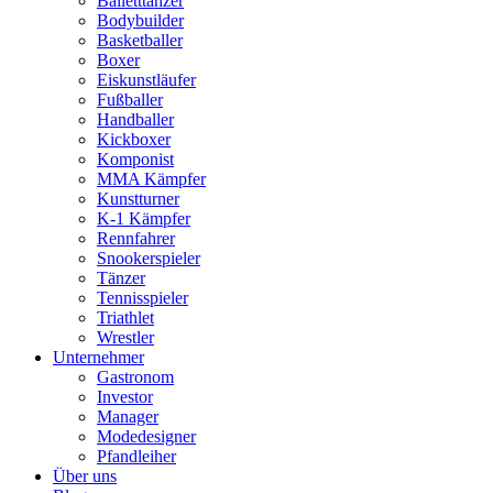
Balletttänzer
Bodybuilder
Basketballer
Boxer
Eiskunstläufer
Fußballer
Handballer
Kickboxer
Komponist
MMA Kämpfer
Kunstturner
K-1 Kämpfer
Rennfahrer
Snookerspieler
Tänzer
Tennisspieler
Triathlet
Wrestler
Unternehmer
Gastronom
Investor
Manager
Modedesigner
Pfandleiher
Über uns