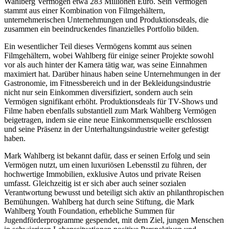
Wahlberg Vermögen etwa 283 Millionen Euro. Sein Vermögen
stammt aus einer Kombination von Filmgehältern,
unternehmerischen Unternehmungen und Produktionsdeals, die
zusammen ein beeindruckendes finanzielles Portfolio bilden.
Ein wesentlicher Teil dieses Vermögens kommt aus seinen
Filmgehältern, wobei Wahlberg für einige seiner Projekte sowohl
vor als auch hinter der Kamera tätig war, was seine Einnahmen
maximiert hat. Darüber hinaus haben seine Unternehmungen in der
Gastronomie, im Fitnessbereich und in der Bekleidungsindustrie
nicht nur sein Einkommen diversifiziert, sondern auch sein
Vermögen signifikant erhöht. Produktionsdeals für TV-Shows und
Filme haben ebenfalls substantiell zum Mark Wahlberg Vermögen
beigetragen, indem sie eine neue Einkommensquelle erschlossen
und seine Präsenz in der Unterhaltungsindustrie weiter gefestigt
haben.
Mark Wahlberg ist bekannt dafür, dass er seinen Erfolg und sein
Vermögen nutzt, um einen luxuriösen Lebensstil zu führen, der
hochwertige Immobilien, exklusive Autos und private Reisen
umfasst. Gleichzeitig ist er sich aber auch seiner sozialen
Verantwortung bewusst und beteiligt sich aktiv an philanthropischen
Bemühungen. Wahlberg hat durch seine Stiftung, die Mark
Wahlberg Youth Foundation, erhebliche Summen für
Jugendförderprogramme gespendet, mit dem Ziel, jungen Menschen