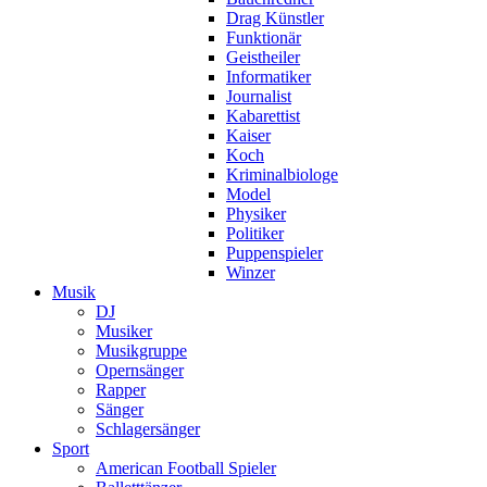
Drag Künstler
Funktionär
Geistheiler
Informatiker
Journalist
Kabarettist
Kaiser
Koch
Kriminalbiologe
Model
Physiker
Politiker
Puppenspieler
Winzer
Musik
DJ
Musiker
Musikgruppe
Opernsänger
Rapper
Sänger
Schlagersänger
Sport
American Football Spieler