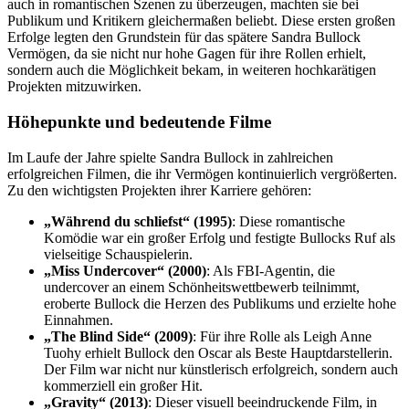
auch in romantischen Szenen zu überzeugen, machten sie bei
Publikum und Kritikern gleichermaßen beliebt. Diese ersten großen
Erfolge legten den Grundstein für das spätere Sandra Bullock
Vermögen, da sie nicht nur hohe Gagen für ihre Rollen erhielt,
sondern auch die Möglichkeit bekam, in weiteren hochkarätigen
Projekten mitzuwirken.
Höhepunkte und bedeutende Filme
Im Laufe der Jahre spielte Sandra Bullock in zahlreichen
erfolgreichen Filmen, die ihr Vermögen kontinuierlich vergrößerten.
Zu den wichtigsten Projekten ihrer Karriere gehören:
„Während du schliefst“ (1995)
: Diese romantische
Komödie war ein großer Erfolg und festigte Bullocks Ruf als
vielseitige Schauspielerin.
„Miss Undercover“ (2000)
: Als FBI-Agentin, die
undercover an einem Schönheitswettbewerb teilnimmt,
eroberte Bullock die Herzen des Publikums und erzielte hohe
Einnahmen.
„The Blind Side“ (2009)
: Für ihre Rolle als Leigh Anne
Tuohy erhielt Bullock den Oscar als Beste Hauptdarstellerin.
Der Film war nicht nur künstlerisch erfolgreich, sondern auch
kommerziell ein großer Hit.
„Gravity“ (2013)
: Dieser visuell beeindruckende Film, in