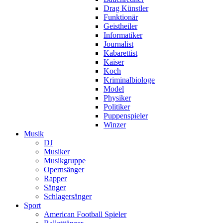
Drag Künstler
Funktionär
Geistheiler
Informatiker
Journalist
Kabarettist
Kaiser
Koch
Kriminalbiologe
Model
Physiker
Politiker
Puppenspieler
Winzer
Musik
DJ
Musiker
Musikgruppe
Opernsänger
Rapper
Sänger
Schlagersänger
Sport
American Football Spieler