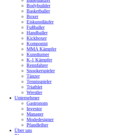
Balletttänzer
Bodybuilder
Basketballer
Boxer
Eiskunstläufer
Fußballer
Handballer
Kickboxer
Komponist
MMA Kämpfer
Kunstturner
K-1 Kämpfer
Rennfahrer
Snookerspieler
Tänzer
Tennisspieler
Triathlet
Wrestler
Unternehmer
Gastronom
Investor
Manager
Modedesigner
Pfandleiher
Über uns