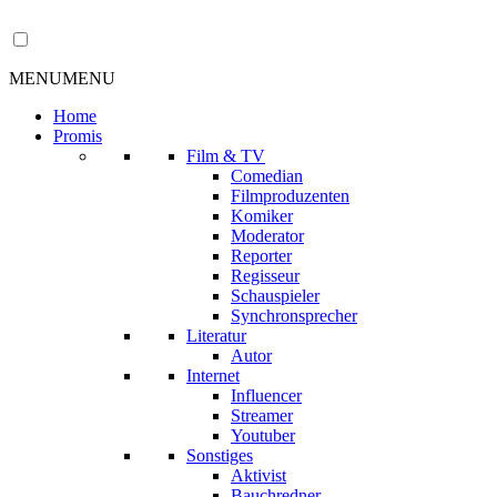
MENU
MENU
Home
Promis
Film & TV
Comedian
Filmproduzenten
Komiker
Moderator
Reporter
Regisseur
Schauspieler
Synchronsprecher
Literatur
Autor
Internet
Influencer
Streamer
Youtuber
Sonstiges
Aktivist
Bauchredner