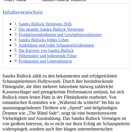
Inhaltsverzeichnis
Sandra Bullock Vermögen 2026
Das aktuelle Sandra Bullock Vermögen
Produktionstätigkeiten und Geschäftsinvestitionen
Sandra Bullocks frühes Leben
Ausbildung und frühe Schauspielerfahrungen
Die Karriere von Sandra Bullock
Höhepunkte und bedeutende Filme
Produzentin und Unternehmerin
Sandra Bullock zählt zu den bekanntesten und erfolgreichsten
Schauspielerinnen Hollywoods. Durch ihre beeindruckende
Filmografie, die über mehrere Jahrzehnte hinweg zahlreiche
Kassenschlager und preisgekrönte Performances umfasst, hat sich
Bullock einen festen Platz in der Filmindustrie erarbeitet. Von
romantischen Komödien wie „Während du schliefst“ bis hin zu
spannungsgeladenen Thrillern wie „Speed“ und tiefgründigen
Dramen wie „The Blind Side“, zeigt sie eine bemerkenswerte
Vielseitigkeit und Ausstrahlung. Das Sandra Bullock Vermögen ist
von großem Interesse, da es nicht nur ihren Erfolg als Schauspielerin
widerspiegelt, sondern auch ihre klugen unternehmerischen