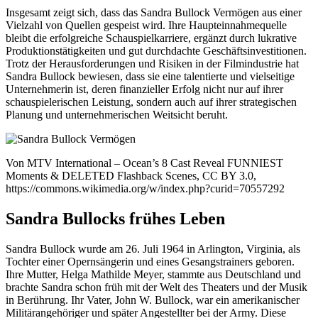
Insgesamt zeigt sich, dass das Sandra Bullock Vermögen aus einer
Vielzahl von Quellen gespeist wird. Ihre Haupteinnahmequelle
bleibt die erfolgreiche Schauspielkarriere, ergänzt durch lukrative
Produktionstätigkeiten und gut durchdachte Geschäftsinvestitionen.
Trotz der Herausforderungen und Risiken in der Filmindustrie hat
Sandra Bullock bewiesen, dass sie eine talentierte und vielseitige
Unternehmerin ist, deren finanzieller Erfolg nicht nur auf ihrer
schauspielerischen Leistung, sondern auch auf ihrer strategischen
Planung und unternehmerischen Weitsicht beruht.
Von MTV International – Ocean’s 8 Cast Reveal FUNNIEST
Moments & DELETED Flashback Scenes, CC BY 3.0,
https://commons.wikimedia.org/w/index.php?curid=70557292
Sandra Bullocks frühes Leben
Sandra Bullock wurde am 26. Juli 1964 in Arlington, Virginia, als
Tochter einer Opernsängerin und eines Gesangstrainers geboren.
Ihre Mutter, Helga Mathilde Meyer, stammte aus Deutschland und
brachte Sandra schon früh mit der Welt des Theaters und der Musik
in Berührung. Ihr Vater, John W. Bullock, war ein amerikanischer
Militärangehöriger und später Angestellter bei der Army. Diese