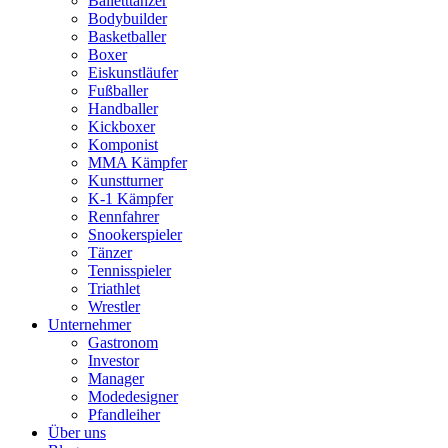
Balletttänzer
Bodybuilder
Basketballer
Boxer
Eiskunstläufer
Fußballer
Handballer
Kickboxer
Komponist
MMA Kämpfer
Kunstturner
K-1 Kämpfer
Rennfahrer
Snookerspieler
Tänzer
Tennisspieler
Triathlet
Wrestler
Unternehmer
Gastronom
Investor
Manager
Modedesigner
Pfandleiher
Über uns