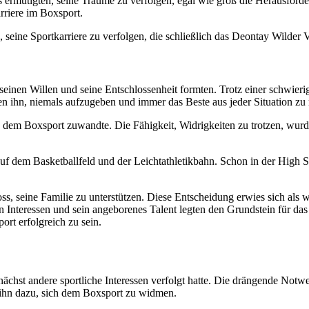
ets ermutigten, seine Träume zu verfolgen, egal wie groß die Herausfo
rriere im Boxsport.
s, seine Sportkarriere zu verfolgen, die schließlich das Deontay Wilder
seinen Willen und seine Entschlossenheit formten. Trotz einer schwierig
ten ihn, niemals aufzugeben und immer das Beste aus jeder Situation z
ch dem Boxsport zuwandte. Die Fähigkeit, Widrigkeiten zu trotzen, wur
uf dem Basketballfeld und der Leichtathletikbahn. Schon in der High Sc
, seine Familie zu unterstützen. Diese Entscheidung erwies sich als w
hen Interessen und sein angeborenes Talent legten den Grundstein für d
ort erfolgreich zu sein.
chst andere sportliche Interessen verfolgt hatte. Die drängende Notwen
 ihn dazu, sich dem Boxsport zu widmen.