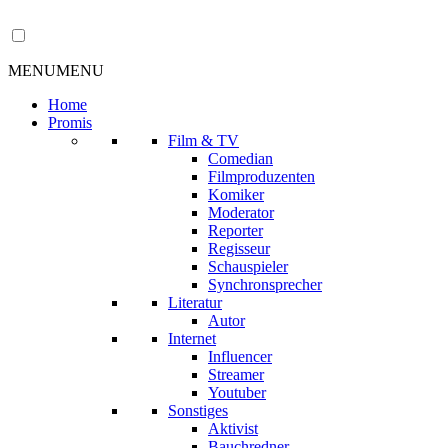
MENU
MENU
Home
Promis
Film & TV
Comedian
Filmproduzenten
Komiker
Moderator
Reporter
Regisseur
Schauspieler
Synchronsprecher
Literatur
Autor
Internet
Influencer
Streamer
Youtuber
Sonstiges
Aktivist
Bauchredner