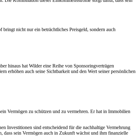
rn. Die Kombination dieser Einkommensströme sorgt dafür, dass sein
bringt nicht nur ein beträchtliches Preisgeld, sondern auch
er hinaus hat Wilder eine Reihe von Sponsoringverträgen
ndern erhöhen auch seine Sichtbarkeit und den Wert seiner persönlichen
 sein Vermögen zu schützen und zu vermehren. Er hat in Immobilien
schen Investitionen sind entscheidend für die nachhaltige Vermehrung
n, dass sein Vermögen auch in Zukunft wächst und ihm finanzielle