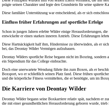
Diese Prinzipien wurden ihm von seinen Eltern vermittelt, die ihn st
prägte seinen Charakter und legte den Grundstein für seine spätere Ka
Diese familiäre Unterstützung war entscheidend, als er sich entschlos
Einfluss früher Erfahrungen auf sportliche Erfolge
Schon in jungen Jahren erlebte Wilder einige Herausforderungen, die 
entwickelte er einen starken inneren Antrieb. Diese Erfahrungen lehr
Diese Hartnäckigkeit half ihm, Hindernisse zu überwinden, als er si
bei, das Deontay Wilder Vermögen aufzubauen.
Deontay Wilders sportliche Reise begann nicht im Boxring, sondern a
ein Stipendium für das College einbrachte.
Doch eine unerwartete Wendung führte ihn zum Boxen, als er beschloss
Boxsport, wo er schließlich seinen Platz fand. Diese frühen sportlic
und die körperliche Fitness vermittelten, die er benötigte, um im Boxsp
Die Karriere von Deontay Wilder
Deontay Wilder begann seine Boxkarriere relativ spät, nachdem er zunä
die mit einer gesundheitlichen Herausforderung geboren wurde, trieb