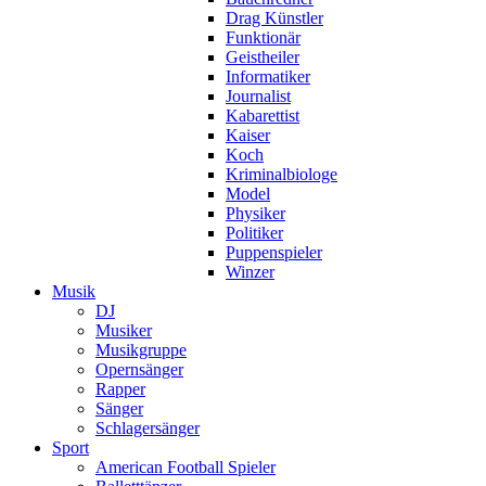
Drag Künstler
Funktionär
Geistheiler
Informatiker
Journalist
Kabarettist
Kaiser
Koch
Kriminalbiologe
Model
Physiker
Politiker
Puppenspieler
Winzer
Musik
DJ
Musiker
Musikgruppe
Opernsänger
Rapper
Sänger
Schlagersänger
Sport
American Football Spieler