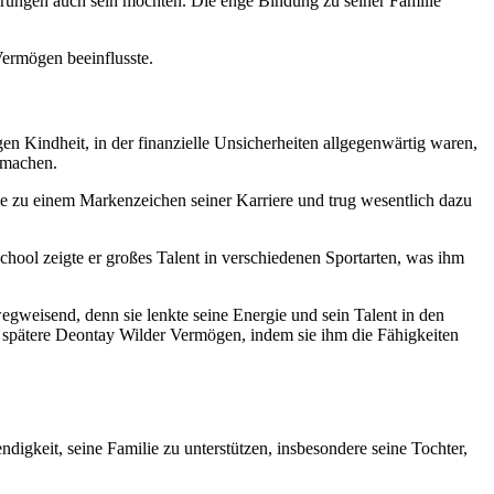
rderungen auch sein mochten. Die enge Bindung zu seiner Familie
 Vermögen beeinflusste.
en Kindheit, in der finanzielle Unsicherheiten allgegenwärtig waren,
u machen.
de zu einem Markenzeichen seiner Karriere und trug wesentlich dazu
hool zeigte er großes Talent in verschiedenen Sportarten, was ihm
egweisend, denn sie lenkte seine Energie und sein Talent in den
as spätere Deontay Wilder Vermögen, indem sie ihm die Fähigkeiten
digkeit, seine Familie zu unterstützen, insbesondere seine Tochter,