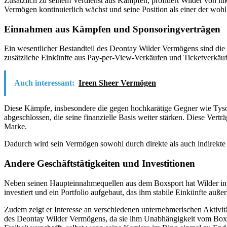
Zusätzlich zu seinem Verdienst aus Kämpfen, profitiert Wilder von l
Vermögen kontinuierlich wächst und seine Position als einer der wohl
Einnahmen aus Kämpfen und Sponsoringverträgen
Ein wesentlicher Bestandteil des Deontay Wilder Vermögens sind die e
zusätzliche Einkünfte aus Pay-per-View-Verkäufen und Ticketverkäuf
Auch interessant:
Ireen Sheer Vermögen
Diese Kämpfe, insbesondere die gegen hochkarätige Gegner wie Tyso
abgeschlossen, die seine finanzielle Basis weiter stärken. Diese Vert
Marke.
Dadurch wird sein Vermögen sowohl durch direkte als auch indirekte 
Andere Geschäftstätigkeiten und Investitionen
Neben seinen Haupteinnahmequellen aus dem Boxsport hat Wilder in ve
investiert und ein Portfolio aufgebaut, das ihm stabile Einkünfte außer
Zudem zeigt er Interesse an verschiedenen unternehmerischen Aktivitäte
des Deontay Wilder Vermögens, da sie ihm Unabhängigkeit vom Boxspo