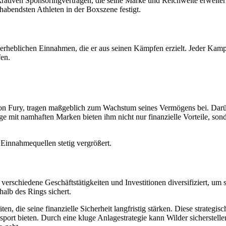
ukrativen Sponsoringverträgen, die seine Marke und Reichweite erweite
habendsten Athleten in der Boxszene festigt.
rheblichen Einnahmen, die er aus seinen Kämpfen erzielt. Jeder Kampf 
en.
n Fury, tragen maßgeblich zum Wachstum seines Vermögens bei. Darüb
räge mit namhaften Marken bieten ihm nicht nur finanzielle Vorteile, so
Einnahmequellen stetig vergrößert.
rschiedene Geschäftstätigkeiten und Investitionen diversifiziert, um
halb des Rings sichert.
n, die seine finanzielle Sicherheit langfristig stärken. Diese strategi
rt bieten. Durch eine kluge Anlagestrategie kann Wilder sicherstelle