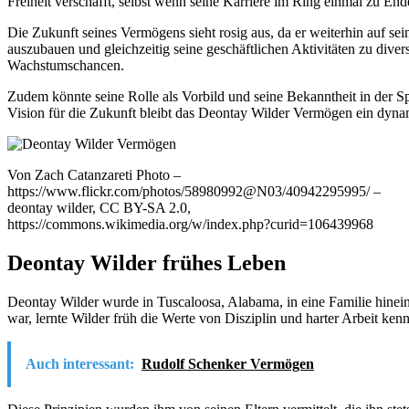
Freiheit verschafft, selbst wenn seine Karriere im Ring einmal zu End
Die Zukunft seines Vermögens sieht rosig aus, da er weiterhin auf se
auszubauen und gleichzeitig seine geschäftlichen Aktivitäten zu dive
Wachstumschancen.
Zudem könnte seine Rolle als Vorbild und seine Bekanntheit in der Sp
Vision für die Zukunft bleibt das Deontay Wilder Vermögen ein dynami
Von Zach Catanzareti Photo –
https://www.flickr.com/photos/58980992@N03/40942295995/ –
deontay wilder, CC BY-SA 2.0,
https://commons.wikimedia.org/w/index.php?curid=106439968
Deontay Wilder frühes Leben
Deontay Wilder wurde in Tuscaloosa, Alabama, in eine Familie hinei
war, lernte Wilder früh die Werte von Disziplin und harter Arbeit ken
Auch interessant:
Rudolf Schenker Vermögen