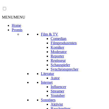
MENU
MENU
Home
Promis
Film & TV
Comedian
Filmproduzenten
Komiker
Moderator
Reporter
Regisseur
Schauspieler
Synchronsprecher
Literatur
Autor
Internet
Influencer
Streamer
Youtuber
Sonstiges
Aktivist
Bauchredner