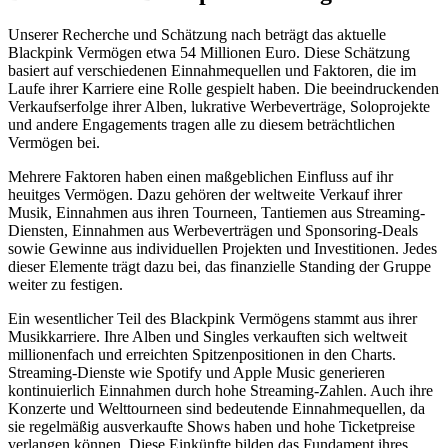
Unserer Recherche und Schätzung nach beträgt das aktuelle
Blackpink Vermögen etwa 54 Millionen Euro. Diese Schätzung
basiert auf verschiedenen Einnahmequellen und Faktoren, die im
Laufe ihrer Karriere eine Rolle gespielt haben. Die beeindruckenden
Verkaufserfolge ihrer Alben, lukrative Werbeverträge, Soloprojekte
und andere Engagements tragen alle zu diesem beträchtlichen
Vermögen bei.
Mehrere Faktoren haben einen maßgeblichen Einfluss auf ihr
heuitges Vermögen. Dazu gehören der weltweite Verkauf ihrer
Musik, Einnahmen aus ihren Tourneen, Tantiemen aus Streaming-
Diensten, Einnahmen aus Werbeverträgen und Sponsoring-Deals
sowie Gewinne aus individuellen Projekten und Investitionen. Jedes
dieser Elemente trägt dazu bei, das finanzielle Standing der Gruppe
weiter zu festigen.
Ein wesentlicher Teil des Blackpink Vermögens stammt aus ihrer
Musikkarriere. Ihre Alben und Singles verkauften sich weltweit
millionenfach und erreichten Spitzenpositionen in den Charts.
Streaming-Dienste wie Spotify und Apple Music generieren
kontinuierlich Einnahmen durch hohe Streaming-Zahlen. Auch ihre
Konzerte und Welttourneen sind bedeutende Einnahmequellen, da
sie regelmäßig ausverkaufte Shows haben und hohe Ticketpreise
verlangen können. Diese Einkünfte bilden das Fundament ihres