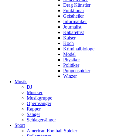
Drag Künstler
Funktionär
Geistheiler
Informatiker
Journalist
Kabarettist
Kaiser
Koch
Kriminalbiologe
Model
Physiker
Politiker
Puppenspieler
Winzer
Musik
DJ
Musiker
Musikgruppe
Opernsänger
Rapper
Sänger
Schlagersänger
Sport
American Football Spieler