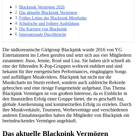
Blackpink Vermögen 2026
Das aktuelle Blackpink Vermögen
Frühes Leben der Blackpink Mitglieder
Schulische und frühere Ausbildung
Die Karriere von Blackpink
Internationale Durchbrüche
Die südkoreanische Girlgroup Blackpink wurde 2016 von YG
Entertainment ins Leben gerufen und setzt sich aus vier Mitgliedern
zusammen: Jisoo, Jennie, Rosé und Lisa. Sie haben sich schnell als
eine der führenden K-Pop-Gruppen weltweit etabliert und sind
bekannt für ihre energetischen Performances, eingängigen Songs
und auffälligen Musikvideos. Blackpink hat nicht nur die
Musikcharts im Sturm erobert, sondern auch zahlreiche Rekorde
gebrochen und eine riesige Fangemeinde aufgebaut. Das Thema
Blackpink Vermögen ist von großem Interesse, da es Einblicke in
den finanziellen Erfolg einer Gruppe bietet, die es geschafft hat,
globale Anerkennung und kommerziellen Erfolg zu erzielen. Durch
ihre Musikverkäufe, Tourneen, Werbeverträge und verschiedenen
anderen Einnahmequellen haben die Mitglieder von Blackpink ein
beeindruckendes Vermögen angehäuft.
Das aktuelle Blackpink Vermögen