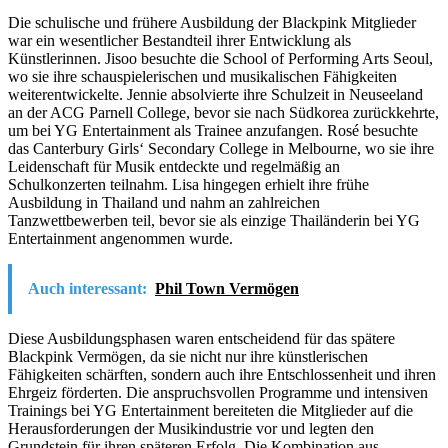
Die schulische und frühere Ausbildung der Blackpink Mitglieder
war ein wesentlicher Bestandteil ihrer Entwicklung als
Künstlerinnen. Jisoo besuchte die School of Performing Arts Seoul,
wo sie ihre schauspielerischen und musikalischen Fähigkeiten
weiterentwickelte. Jennie absolvierte ihre Schulzeit in Neuseeland
an der ACG Parnell College, bevor sie nach Südkorea zurückkehrte,
um bei YG Entertainment als Trainee anzufangen. Rosé besuchte
das Canterbury Girls‘ Secondary College in Melbourne, wo sie ihre
Leidenschaft für Musik entdeckte und regelmäßig an
Schulkonzerten teilnahm. Lisa hingegen erhielt ihre frühe
Ausbildung in Thailand und nahm an zahlreichen
Tanzwettbewerben teil, bevor sie als einzige Thailänderin bei YG
Entertainment angenommen wurde.
Auch interessant:
Phil Town Vermögen
Diese Ausbildungsphasen waren entscheidend für das spätere
Blackpink Vermögen, da sie nicht nur ihre künstlerischen
Fähigkeiten schärften, sondern auch ihre Entschlossenheit und ihren
Ehrgeiz förderten. Die anspruchsvollen Programme und intensiven
Trainings bei YG Entertainment bereiteten die Mitglieder auf die
Herausforderungen der Musikindustrie vor und legten den
Grundstein für ihren späteren Erfolg. Die Kombination aus