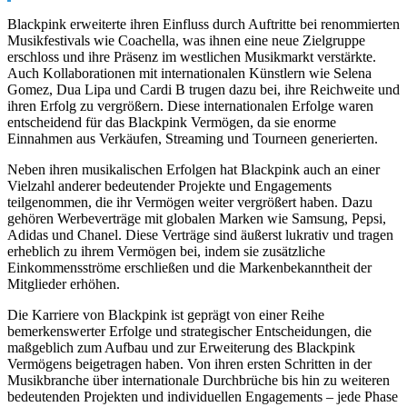
Blackpink erweiterte ihren Einfluss durch Auftritte bei renommierten
Musikfestivals wie Coachella, was ihnen eine neue Zielgruppe
erschloss und ihre Präsenz im westlichen Musikmarkt verstärkte.
Auch Kollaborationen mit internationalen Künstlern wie Selena
Gomez, Dua Lipa und Cardi B trugen dazu bei, ihre Reichweite und
ihren Erfolg zu vergrößern. Diese internationalen Erfolge waren
entscheidend für das Blackpink Vermögen, da sie enorme
Einnahmen aus Verkäufen, Streaming und Tourneen generierten.
Neben ihren musikalischen Erfolgen hat Blackpink auch an einer
Vielzahl anderer bedeutender Projekte und Engagements
teilgenommen, die ihr Vermögen weiter vergrößert haben. Dazu
gehören Werbeverträge mit globalen Marken wie Samsung, Pepsi,
Adidas und Chanel. Diese Verträge sind äußerst lukrativ und tragen
erheblich zu ihrem Vermögen bei, indem sie zusätzliche
Einkommensströme erschließen und die Markenbekanntheit der
Mitglieder erhöhen.
Die Karriere von Blackpink ist geprägt von einer Reihe
bemerkenswerter Erfolge und strategischer Entscheidungen, die
maßgeblich zum Aufbau und zur Erweiterung des Blackpink
Vermögens beigetragen haben. Von ihren ersten Schritten in der
Musikbranche über internationale Durchbrüche bis hin zu weiteren
bedeutenden Projekten und individuellen Engagements – jede Phase