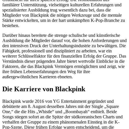
familiärer Unterstützung, vielseitigen kulturellen Erfahrungen und
spezialisierter Ausbildung trug wesentlich dazu bei, dass die
Mitglieder von Blackpink die nötigen Werkzeuge und die mentale
Stärke entwickelten, um in der hart umkämpften K-Pop-Branche zu
bestehen.
Darüber hinaus bereitete die strenge schulische und künstlerische
Ausbildung die Mitglieder darauf vor, die hohen Anforderungen und
den intensiven Druck der Unterhaltungsindustrie zu bewältigen. Die
Fähigkeit, professionell und diszipliniert zu arbeiten, war ein
weiterer Schlüsselfaktor für den finanziellen Erfolg der Gruppe. Das
Verständnis dieser prägenden Jahre bietet wertvolle Einblicke in die
Faktoren, die das Blackpink Vermögen ermöglichten und zeigt, wie
ihre frühen Lebenserfahrungen den Weg für ihre
außergewöhnlichen Karrieren ebneten.
Die Karriere von Blackpink
Blackpink wurde 2016 von YG Entertainment gegründet und
debütierte am 8. August desselben Jahres mit der Single „Square
One,“ die die Hits „Whistle“ und „Boombayah“ enthielt. Beide
Songs stiegen sofort an die Spitze der südkoreanischen Charts und
verhalfen der Gruppe zu einem phänomenalen Einstieg in die K-
Pop-Szene. Diese frühen Erfolge waren entscheidend, um die