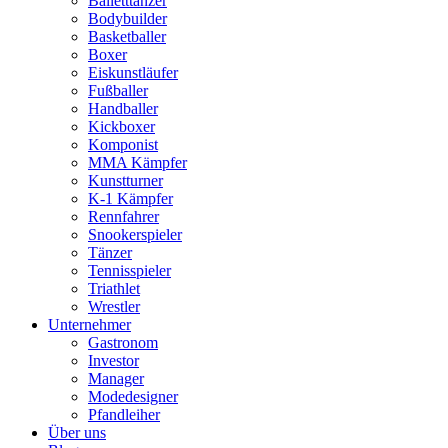
Balletttänzer
Bodybuilder
Basketballer
Boxer
Eiskunstläufer
Fußballer
Handballer
Kickboxer
Komponist
MMA Kämpfer
Kunstturner
K-1 Kämpfer
Rennfahrer
Snookerspieler
Tänzer
Tennisspieler
Triathlet
Wrestler
Unternehmer
Gastronom
Investor
Manager
Modedesigner
Pfandleiher
Über uns