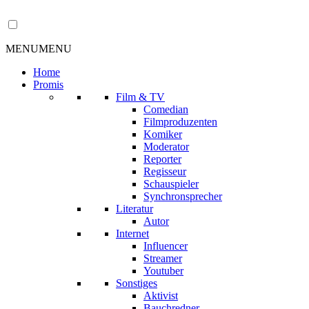
MENU
MENU
Home
Promis
Film & TV
Comedian
Filmproduzenten
Komiker
Moderator
Reporter
Regisseur
Schauspieler
Synchronsprecher
Literatur
Autor
Internet
Influencer
Streamer
Youtuber
Sonstiges
Aktivist
Bauchredner