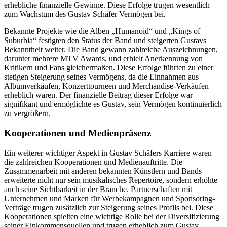
erhebliche finanzielle Gewinne. Diese Erfolge trugen wesentlich
zum Wachstum des Gustav Schäfer Vermögen bei.
Bekannte Projekte wie die Alben „Humanoid“ und „Kings of
Suburbia“ festigten den Status der Band und steigerten Gustavs
Bekanntheit weiter. Die Band gewann zahlreiche Auszeichnungen,
darunter mehrere MTV Awards, und erhielt Anerkennung von
Kritikern und Fans gleichermaßen. Diese Erfolge führten zu einer
stetigen Steigerung seines Vermögens, da die Einnahmen aus
Albumverkäufen, Konzerttourneen und Merchandise-Verkäufen
erheblich waren. Der finanzielle Beitrag dieser Erfolge war
signifikant und ermöglichte es Gustav, sein Vermögen kontinuierlich
zu vergrößern.
Kooperationen und Medienpräsenz
Ein weiterer wichtiger Aspekt in Gustav Schäfers Karriere waren
die zahlreichen Kooperationen und Medienauftritte. Die
Zusammenarbeit mit anderen bekannten Künstlern und Bands
erweiterte nicht nur sein musikalisches Repertoire, sondern erhöhte
auch seine Sichtbarkeit in der Branche. Partnerschaften mit
Unternehmen und Marken für Werbekampagnen und Sponsoring-
Verträge trugen zusätzlich zur Steigerung seines Profils bei. Diese
Kooperationen spielten eine wichtige Rolle bei der Diversifizierung
seiner Einkommensquellen und trugen erheblich zum Gustav