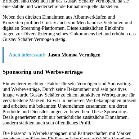
Erfolgen sind essentiell für das Gustav Schäfer Vermögen, da sie
eine stabile und wiederkehrende Einnahmequelle darstellen.
Neben den direkten Einnahmen aus Albumverkäufen und
Konzerten profitiert Gustav auch von Merchandise-Verkäufen und
digitalen Streaming-Plattformen. Diese zusätzlichen Einkünfte
tragen zur Diversifizierung seines Einkommens bei und erhöhen das
Gustav Schäfer Vermögen stetig.
Auch interessant:
Jason Momoa Vermögen
Sponsoring und Werbeverträge
Ein weiterer wichtiger Faktor für sein Vermögen sind Sponsoring-
und Werbeverträge. Durch seine Bekanntheit und sein positives
Image wurde Gustav Schäfer zu einem attraktiven Werbepartner für
verschiedene Marken. Er war in mehreren Werbekampagnen präsent
und arbeitete mit bekannten Unternehmen zusammen, um deren
Produkte und Dienstleistungen zu bewerben. Diese Sponsoring-
Deals generierten nicht nur beträchtliche zusätzliche Einnahmen,
sondern stärkten auch sein öffentliches Profil.
Die Präsenz in Werbekampagnen und Partnerschaften mit Marken
hat einen signifikanten Einfluss auf das Gustav Schäfer Vermögen.