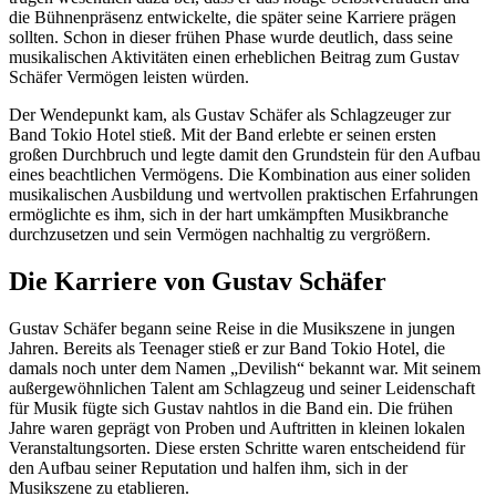
die Bühnenpräsenz entwickelte, die später seine Karriere prägen
sollten. Schon in dieser frühen Phase wurde deutlich, dass seine
musikalischen Aktivitäten einen erheblichen Beitrag zum Gustav
Schäfer Vermögen leisten würden.
Der Wendepunkt kam, als Gustav Schäfer als Schlagzeuger zur
Band Tokio Hotel stieß. Mit der Band erlebte er seinen ersten
großen Durchbruch und legte damit den Grundstein für den Aufbau
eines beachtlichen Vermögens. Die Kombination aus einer soliden
musikalischen Ausbildung und wertvollen praktischen Erfahrungen
ermöglichte es ihm, sich in der hart umkämpften Musikbranche
durchzusetzen und sein Vermögen nachhaltig zu vergrößern.
Die Karriere von Gustav Schäfer
Gustav Schäfer begann seine Reise in die Musikszene in jungen
Jahren. Bereits als Teenager stieß er zur Band Tokio Hotel, die
damals noch unter dem Namen „Devilish“ bekannt war. Mit seinem
außergewöhnlichen Talent am Schlagzeug und seiner Leidenschaft
für Musik fügte sich Gustav nahtlos in die Band ein. Die frühen
Jahre waren geprägt von Proben und Auftritten in kleinen lokalen
Veranstaltungsorten. Diese ersten Schritte waren entscheidend für
den Aufbau seiner Reputation und halfen ihm, sich in der
Musikszene zu etablieren.