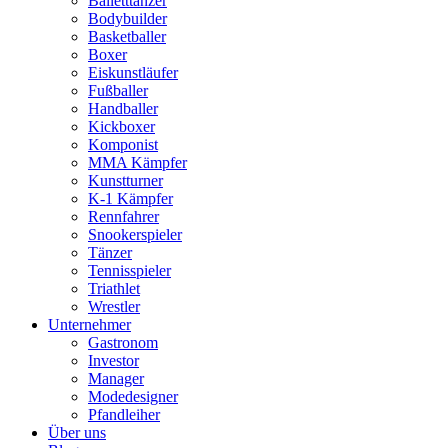
Balletttänzer
Bodybuilder
Basketballer
Boxer
Eiskunstläufer
Fußballer
Handballer
Kickboxer
Komponist
MMA Kämpfer
Kunstturner
K-1 Kämpfer
Rennfahrer
Snookerspieler
Tänzer
Tennisspieler
Triathlet
Wrestler
Unternehmer
Gastronom
Investor
Manager
Modedesigner
Pfandleiher
Über uns