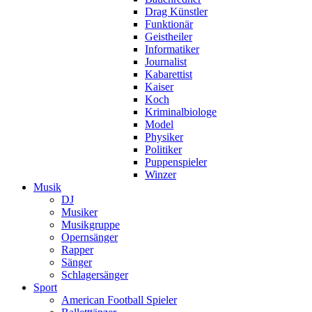
Drag Künstler
Funktionär
Geistheiler
Informatiker
Journalist
Kabarettist
Kaiser
Koch
Kriminalbiologe
Model
Physiker
Politiker
Puppenspieler
Winzer
Musik
DJ
Musiker
Musikgruppe
Opernsänger
Rapper
Sänger
Schlagersänger
Sport
American Football Spieler