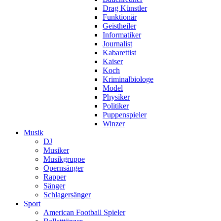
Drag Künstler
Funktionär
Geistheiler
Informatiker
Journalist
Kabarettist
Kaiser
Koch
Kriminalbiologe
Model
Physiker
Politiker
Puppenspieler
Winzer
Musik
DJ
Musiker
Musikgruppe
Opernsänger
Rapper
Sänger
Schlagersänger
Sport
American Football Spieler