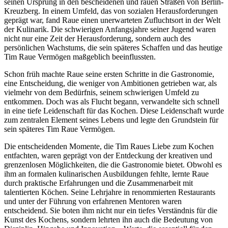
seinen Ursprung in den bescheidenen und rauen Straßen von Berlin-
Kreuzberg. In einem Umfeld, das von sozialen Herausforderungen
geprägt war, fand Raue einen unerwarteten Zufluchtsort in der Welt
der Kulinarik. Die schwierigen Anfangsjahre seiner Jugend waren
nicht nur eine Zeit der Herausforderung, sondern auch des
persönlichen Wachstums, die sein späteres Schaffen und das heutige
Tim Raue Vermögen maßgeblich beeinflussten.
Schon früh machte Raue seine ersten Schritte in die Gastronomie,
eine Entscheidung, die weniger von Ambitionen getrieben war, als
vielmehr von dem Bedürfnis, seinem schwierigen Umfeld zu
entkommen. Doch was als Flucht begann, verwandelte sich schnell
in eine tiefe Leidenschaft für das Kochen. Diese Leidenschaft wurde
zum zentralen Element seines Lebens und legte den Grundstein für
sein späteres Tim Raue Vermögen.
Die entscheidenden Momente, die Tim Raues Liebe zum Kochen
entfachten, waren geprägt von der Entdeckung der kreativen und
grenzenlosen Möglichkeiten, die die Gastronomie bietet. Obwohl es
ihm an formalen kulinarischen Ausbildungen fehlte, lernte Raue
durch praktische Erfahrungen und die Zusammenarbeit mit
talentierten Köchen. Seine Lehrjahre in renommierten Restaurants
und unter der Führung von erfahrenen Mentoren waren
entscheidend. Sie boten ihm nicht nur ein tiefes Verständnis für die
Kunst des Kochens, sondern lehrten ihn auch die Bedeutung von