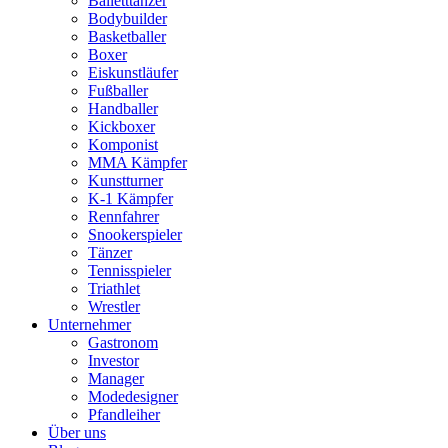
Balletttänzer
Bodybuilder
Basketballer
Boxer
Eiskunstläufer
Fußballer
Handballer
Kickboxer
Komponist
MMA Kämpfer
Kunstturner
K-1 Kämpfer
Rennfahrer
Snookerspieler
Tänzer
Tennisspieler
Triathlet
Wrestler
Unternehmer
Gastronom
Investor
Manager
Modedesigner
Pfandleiher
Über uns