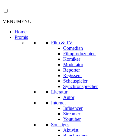
MENU
MENU
Home
Promis
Film & TV
Comedian
Filmproduzenten
Komiker
Moderator
Reporter
Regisseur
Schauspieler
Synchronsprecher
Literatur
Autor
Internet
Influencer
Streamer
Youtuber
Sonstiges
Aktivist
Bauchredner