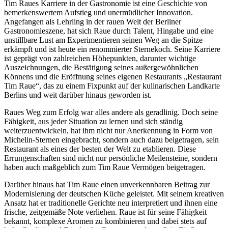
Tim Raues Karriere in der Gastronomie ist eine Geschichte von
bemerkenswertem Aufstieg und unermüdlicher Innovation.
Angefangen als Lehrling in der rauen Welt der Berliner
Gastronomieszene, hat sich Raue durch Talent, Hingabe und eine
unstillbare Lust am Experimentieren seinen Weg an die Spitze
erkämpft und ist heute ein renommierter Sternekoch. Seine Karriere
ist geprägt von zahlreichen Höhepunkten, darunter wichtige
Auszeichnungen, die Bestätigung seines außergewöhnlichen
Könnens und die Eröffnung seines eigenen Restaurants „Restaurant
Tim Raue“, das zu einem Fixpunkt auf der kulinarischen Landkarte
Berlins und weit darüber hinaus geworden ist.
Raues Weg zum Erfolg war alles andere als geradlinig. Doch seine
Fähigkeit, aus jeder Situation zu lernen und sich ständig
weiterzuentwickeln, hat ihm nicht nur Anerkennung in Form von
Michelin-Sternen eingebracht, sondern auch dazu beigetragen, sein
Restaurant als eines der besten der Welt zu etablieren. Diese
Errungenschaften sind nicht nur persönliche Meilensteine, sondern
haben auch maßgeblich zum Tim Raue Vermögen beigetragen.
Darüber hinaus hat Tim Raue einen unverkennbaren Beitrag zur
Modernisierung der deutschen Küche geleistet. Mit seinem kreativen
Ansatz hat er traditionelle Gerichte neu interpretiert und ihnen eine
frische, zeitgemäße Note verliehen. Raue ist für seine Fähigkeit
bekannt, komplexe Aromen zu kombinieren und dabei stets auf