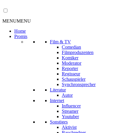
MENU
MENU
Home
Promis
Film & TV
Comedian
Filmproduzenten
Komiker
Moderator
Reporter
Regisseur
Schauspieler
Synchronsprecher
Literatur
Autor
Internet
Influencer
Streamer
Youtuber
Sonstiges
Aktivist
Bauchredner