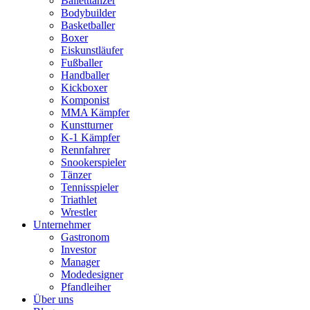
Balletttänzer
Bodybuilder
Basketballer
Boxer
Eiskunstläufer
Fußballer
Handballer
Kickboxer
Komponist
MMA Kämpfer
Kunstturner
K-1 Kämpfer
Rennfahrer
Snookerspieler
Tänzer
Tennisspieler
Triathlet
Wrestler
Unternehmer
Gastronom
Investor
Manager
Modedesigner
Pfandleiher
Über uns