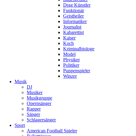
Drag Künstler
Funktionär
Geistheiler
Informatiker
Journalist
Kabarettist
Kaiser
Koch
Kriminalbiologe
Model
Physiker
Politiker
Puppenspieler
Winzer
Musik
DJ
Musiker
Musikgruppe
Opernsänger
Rapper
Sänger
Schlagersänger
Sport
American Football Spieler