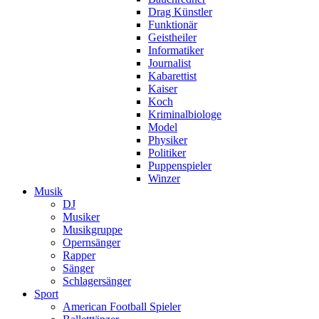
Drag Künstler
Funktionär
Geistheiler
Informatiker
Journalist
Kabarettist
Kaiser
Koch
Kriminalbiologe
Model
Physiker
Politiker
Puppenspieler
Winzer
Musik
DJ
Musiker
Musikgruppe
Opernsänger
Rapper
Sänger
Schlagersänger
Sport
American Football Spieler