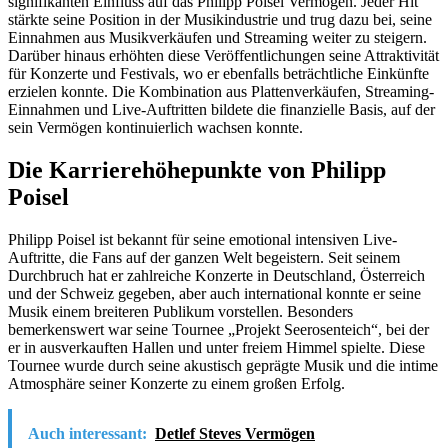
signifikanten Einfluss auf das Philipp Poisel Vermögen. Jeder Hit
stärkte seine Position in der Musikindustrie und trug dazu bei, seine
Einnahmen aus Musikverkäufen und Streaming weiter zu steigern.
Darüber hinaus erhöhten diese Veröffentlichungen seine Attraktivität
für Konzerte und Festivals, wo er ebenfalls beträchtliche Einkünfte
erzielen konnte. Die Kombination aus Plattenverkäufen, Streaming-
Einnahmen und Live-Auftritten bildete die finanzielle Basis, auf der
sein Vermögen kontinuierlich wachsen konnte.
Die Karrierehöhepunkte von Philipp
Poisel
Philipp Poisel ist bekannt für seine emotional intensiven Live-
Auftritte, die Fans auf der ganzen Welt begeistern. Seit seinem
Durchbruch hat er zahlreiche Konzerte in Deutschland, Österreich
und der Schweiz gegeben, aber auch international konnte er seine
Musik einem breiteren Publikum vorstellen. Besonders
bemerkenswert war seine Tournee „Projekt Seerosenteich“, bei der
er in ausverkauften Hallen und unter freiem Himmel spielte. Diese
Tournee wurde durch seine akustisch geprägte Musik und die intime
Atmosphäre seiner Konzerte zu einem großen Erfolg.
Auch interessant:
Detlef Steves Vermögen