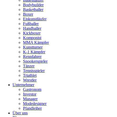
Balletttänzer
Bodybuilder
Basketballer
Boxer
Eiskunstläufer
Fußballer
Handballer
Kickboxer
Komponist
MMA Kämpfer
Kunstturner
K-1 Kämpfer
Rennfahrer
Snookerspieler
Tänzer
Tennisspieler
Triathlet
Wrestler
Unternehmer
Gastronom
Investor
Manager
Modedesigner
Pfandleiher
Über uns