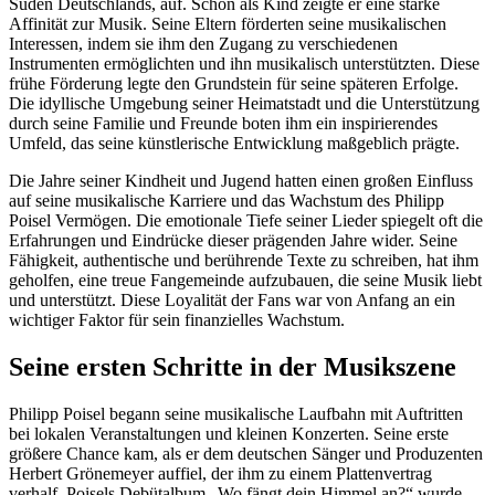
Süden Deutschlands, auf. Schon als Kind zeigte er eine starke
Affinität zur Musik. Seine Eltern förderten seine musikalischen
Interessen, indem sie ihm den Zugang zu verschiedenen
Instrumenten ermöglichten und ihn musikalisch unterstützten. Diese
frühe Förderung legte den Grundstein für seine späteren Erfolge.
Die idyllische Umgebung seiner Heimatstadt und die Unterstützung
durch seine Familie und Freunde boten ihm ein inspirierendes
Umfeld, das seine künstlerische Entwicklung maßgeblich prägte.
Die Jahre seiner Kindheit und Jugend hatten einen großen Einfluss
auf seine musikalische Karriere und das Wachstum des Philipp
Poisel Vermögen. Die emotionale Tiefe seiner Lieder spiegelt oft die
Erfahrungen und Eindrücke dieser prägenden Jahre wider. Seine
Fähigkeit, authentische und berührende Texte zu schreiben, hat ihm
geholfen, eine treue Fangemeinde aufzubauen, die seine Musik liebt
und unterstützt. Diese Loyalität der Fans war von Anfang an ein
wichtiger Faktor für sein finanzielles Wachstum.
Seine ersten Schritte in der Musikszene
Philipp Poisel begann seine musikalische Laufbahn mit Auftritten
bei lokalen Veranstaltungen und kleinen Konzerten. Seine erste
größere Chance kam, als er dem deutschen Sänger und Produzenten
Herbert Grönemeyer auffiel, der ihm zu einem Plattenvertrag
verhalf. Poisels Debütalbum „Wo fängt dein Himmel an?“ wurde