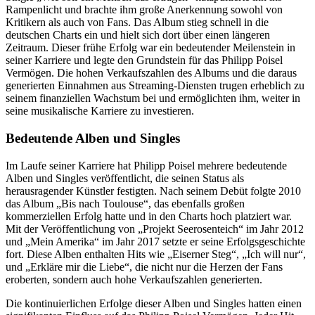
Rampenlicht und brachte ihm große Anerkennung sowohl von
Kritikern als auch von Fans. Das Album stieg schnell in die
deutschen Charts ein und hielt sich dort über einen längeren
Zeitraum. Dieser frühe Erfolg war ein bedeutender Meilenstein in
seiner Karriere und legte den Grundstein für das Philipp Poisel
Vermögen. Die hohen Verkaufszahlen des Albums und die daraus
generierten Einnahmen aus Streaming-Diensten trugen erheblich zu
seinem finanziellen Wachstum bei und ermöglichten ihm, weiter in
seine musikalische Karriere zu investieren.
Bedeutende Alben und Singles
Im Laufe seiner Karriere hat Philipp Poisel mehrere bedeutende
Alben und Singles veröffentlicht, die seinen Status als
herausragender Künstler festigten. Nach seinem Debüt folgte 2010
das Album „Bis nach Toulouse“, das ebenfalls großen
kommerziellen Erfolg hatte und in den Charts hoch platziert war.
Mit der Veröffentlichung von „Projekt Seerosenteich“ im Jahr 2012
und „Mein Amerika“ im Jahr 2017 setzte er seine Erfolgsgeschichte
fort. Diese Alben enthalten Hits wie „Eiserner Steg“, „Ich will nur“,
und „Erkläre mir die Liebe“, die nicht nur die Herzen der Fans
eroberten, sondern auch hohe Verkaufszahlen generierten.
Die kontinuierlichen Erfolge dieser Alben und Singles hatten einen