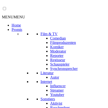
MENU
MENU
Home
Promis
Film & TV
Comedian
Filmproduzenten
Komiker
Moderator
Reporter
Regisseur
Schauspieler
Synchronsprecher
Literatur
Autor
Internet
Influencer
Streamer
Youtuber
Sonstiges
Aktivist
Bauchredner