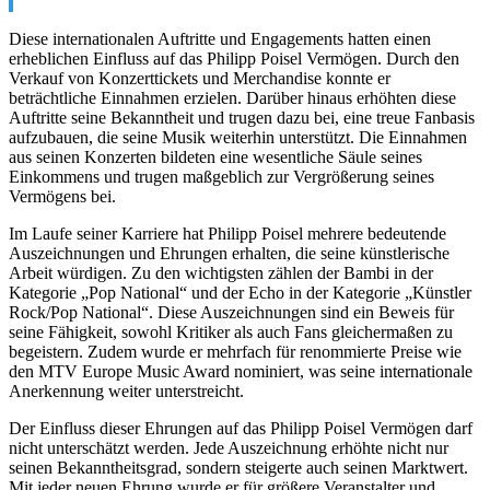
Diese internationalen Auftritte und Engagements hatten einen
erheblichen Einfluss auf das Philipp Poisel Vermögen. Durch den
Verkauf von Konzerttickets und Merchandise konnte er
beträchtliche Einnahmen erzielen. Darüber hinaus erhöhten diese
Auftritte seine Bekanntheit und trugen dazu bei, eine treue Fanbasis
aufzubauen, die seine Musik weiterhin unterstützt. Die Einnahmen
aus seinen Konzerten bildeten eine wesentliche Säule seines
Einkommens und trugen maßgeblich zur Vergrößerung seines
Vermögens bei.
Im Laufe seiner Karriere hat Philipp Poisel mehrere bedeutende
Auszeichnungen und Ehrungen erhalten, die seine künstlerische
Arbeit würdigen. Zu den wichtigsten zählen der Bambi in der
Kategorie „Pop National“ und der Echo in der Kategorie „Künstler
Rock/Pop National“. Diese Auszeichnungen sind ein Beweis für
seine Fähigkeit, sowohl Kritiker als auch Fans gleichermaßen zu
begeistern. Zudem wurde er mehrfach für renommierte Preise wie
den MTV Europe Music Award nominiert, was seine internationale
Anerkennung weiter unterstreicht.
Der Einfluss dieser Ehrungen auf das Philipp Poisel Vermögen darf
nicht unterschätzt werden. Jede Auszeichnung erhöhte nicht nur
seinen Bekanntheitsgrad, sondern steigerte auch seinen Marktwert.
Mit jeder neuen Ehrung wurde er für größere Veranstalter und