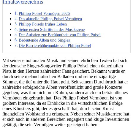
Inhaltsverzeichnis
Philipp Poisel Vermögen 2026
Das aktuelle Philipp Poisel Vermögen
Philipp Poisels frühes Leben
Seine ersten Schritte in der Musikszene
Der Aufstieg zur Berühmtheit von Philipp Poisel
Bedeutende Alben und Singles
Die Karrierehöhepunkte von Philipp Poisel
Mit seiner emotionalen Musik und seinen ehrlichen Texten hat sich
der deutsche Singer-Songwriter Philipp Poisel einen dauerhaften
Platz in den Herzen zahlreicher Fans gesichert. Bekannt wurde er
durch seine melancholischen Balladen und seine einzigartige
Stimme, die tief unter die Haut geht. Seit seinem Durchbruch hat er
zahlreiche erfolgreiche Alben veröffentlicht und große Konzerte
gegeben, was ihm nicht nur Ruhm, sondern auch ein beträchtliches
Vermögen eingebracht hat. Das Philipp Poisel Vermögen ist von
großem Interesse, da es Einblicke in die wirtschaftlichen Erfolge
eines Künstlers gibt, der es geschafft hat, durch seine Kunst
finanziellen Wohlstand zu erlangen. Neben seiner Musikkarriere hat
er sich auch in anderen Bereichen engagiert und kluge Investitionen
getätigt, die sein Vermögen weiter gesteigert haben.