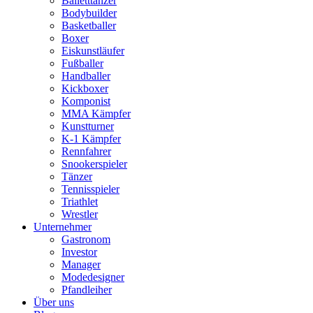
Balletttänzer
Bodybuilder
Basketballer
Boxer
Eiskunstläufer
Fußballer
Handballer
Kickboxer
Komponist
MMA Kämpfer
Kunstturner
K-1 Kämpfer
Rennfahrer
Snookerspieler
Tänzer
Tennisspieler
Triathlet
Wrestler
Unternehmer
Gastronom
Investor
Manager
Modedesigner
Pfandleiher
Über uns