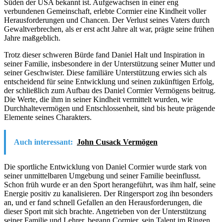
Süden der USA bekannt ist. Aufgewachsen in einer eng
verbundenen Gemeinschaft, erlebte Cormier eine Kindheit voller
Herausforderungen und Chancen. Der Verlust seines Vaters durch
Gewaltverbrechen, als er erst acht Jahre alt war, prägte seine frühen
Jahre maßgeblich.
Trotz dieser schweren Bürde fand Daniel Halt und Inspiration in
seiner Familie, insbesondere in der Unterstützung seiner Mutter und
seiner Geschwister. Diese familiäre Unterstützung erwies sich als
entscheidend für seine Entwicklung und seinen zukünftigen Erfolg,
der schließlich zum Aufbau des Daniel Cormier Vermögens beitrug.
Die Werte, die ihm in seiner Kindheit vermittelt wurden, wie
Durchhaltevermögen und Entschlossenheit, sind bis heute prägende
Elemente seines Charakters.
Auch interessant:
John Cusack Vermögen
Die sportliche Entwicklung von Daniel Cormier wurde stark von
seiner unmittelbaren Umgebung und seiner Familie beeinflusst.
Schon früh wurde er an den Sport herangeführt, was ihm half, seine
Energie positiv zu kanalisieren. Der Ringersport zog ihn besonders
an, und er fand schnell Gefallen an den Herausforderungen, die
dieser Sport mit sich brachte. Angetrieben von der Unterstützung
seiner Familie und Lehrer, begann Cormier, sein Talent im Ringen