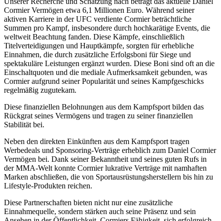
Unserer Recherche und Schätzung nach beträgt das aktuelle Daniel
Cormier Vermögen etwa 6,1 Millionen Euro. Während seiner
aktiven Karriere in der UFC verdiente Cormier beträchtliche
Summen pro Kampf, insbesondere durch hochkarätige Events, die
weltweit Beachtung fanden. Diese Kämpfe, einschließlich
Titelverteidigungen und Hauptkämpfe, sorgten für erhebliche
Einnahmen, die durch zusätzliche Erfolgsboni für Siege und
spektakuläre Leistungen ergänzt wurden. Diese Boni sind oft an die
Einschaltquoten und die mediale Aufmerksamkeit gebunden, was
Cormier aufgrund seiner Popularität und seines Kampfgeschicks
regelmäßig zugutekam.
Diese finanziellen Belohnungen aus dem Kampfsport bilden das
Rückgrat seines Vermögens und tragen zu seiner finanziellen
Stabilität bei.
Neben den direkten Einkünften aus dem Kampfsport tragen
Werbedeals und Sponsoring-Verträge erheblich zum Daniel Cormier
Vermögen bei. Dank seiner Bekanntheit und seines guten Rufs in
der MMA-Welt konnte Cormier lukrative Verträge mit namhaften
Marken abschließen, die von Sportausrüstungsherstellern bis hin zu
Lifestyle-Produkten reichen.
Diese Partnerschaften bieten nicht nur eine zusätzliche
Einnahmequelle, sondern stärken auch seine Präsenz und sein
Ansehen in der Öffentlichkeit. Cormiers Fähigkeit, sich erfolgreich