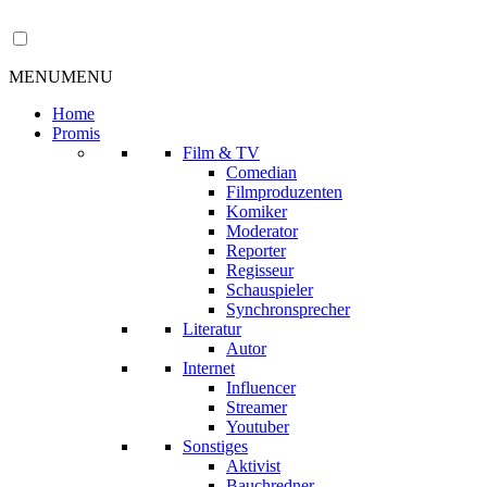
MENU
MENU
Home
Promis
Film & TV
Comedian
Filmproduzenten
Komiker
Moderator
Reporter
Regisseur
Schauspieler
Synchronsprecher
Literatur
Autor
Internet
Influencer
Streamer
Youtuber
Sonstiges
Aktivist
Bauchredner