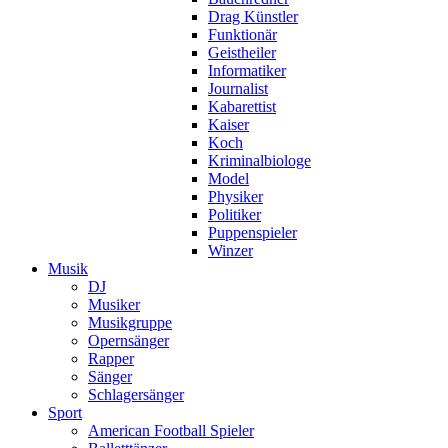
Drag Künstler
Funktionär
Geistheiler
Informatiker
Journalist
Kabarettist
Kaiser
Koch
Kriminalbiologe
Model
Physiker
Politiker
Puppenspieler
Winzer
Musik
DJ
Musiker
Musikgruppe
Opernsänger
Rapper
Sänger
Schlagersänger
Sport
American Football Spieler