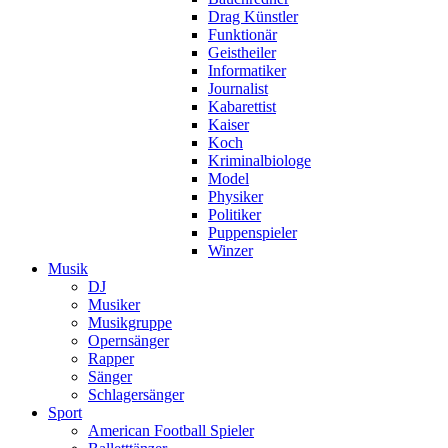
Drag Künstler
Funktionär
Geistheiler
Informatiker
Journalist
Kabarettist
Kaiser
Koch
Kriminalbiologe
Model
Physiker
Politiker
Puppenspieler
Winzer
Musik
DJ
Musiker
Musikgruppe
Opernsänger
Rapper
Sänger
Schlagersänger
Sport
American Football Spieler