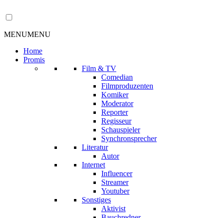
MENU
MENU
Home
Promis
Film & TV
Comedian
Filmproduzenten
Komiker
Moderator
Reporter
Regisseur
Schauspieler
Synchronsprecher
Literatur
Autor
Internet
Influencer
Streamer
Youtuber
Sonstiges
Aktivist
Bauchredner