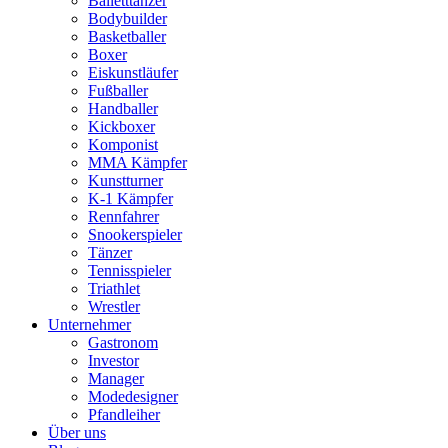
Balletttänzer
Bodybuilder
Basketballer
Boxer
Eiskunstläufer
Fußballer
Handballer
Kickboxer
Komponist
MMA Kämpfer
Kunstturner
K-1 Kämpfer
Rennfahrer
Snookerspieler
Tänzer
Tennisspieler
Triathlet
Wrestler
Unternehmer
Gastronom
Investor
Manager
Modedesigner
Pfandleiher
Über uns