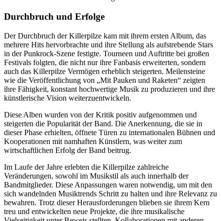
Durchbruch und Erfolge
Der Durchbruch der Killerpilze kam mit ihrem ersten Album, das
mehrere Hits hervorbrachte und ihre Stellung als aufstrebende Stars
in der Punkrock-Szene festigte. Tourneen und Auftritte bei großen
Festivals folgten, die nicht nur ihre Fanbasis erweiterten, sondern
auch das Killerpilze Vermögen erheblich steigerten. Meilensteine
wie die Veröffentlichung von „Mit Pauken und Raketen“ zeigten
ihre Fähigkeit, konstant hochwertige Musik zu produzieren und ihre
künstlerische Vision weiterzuentwickeln.
Diese Alben wurden von der Kritik positiv aufgenommen und
steigerten die Popularität der Band. Die Anerkennung, die sie in
dieser Phase erhielten, öffnete Türen zu internationalen Bühnen und
Kooperationen mit namhaften Künstlern, was weiter zum
wirtschaftlichen Erfolg der Band beitrug.
Im Laufe der Jahre erlebten die Killerpilze zahlreiche
Veränderungen, sowohl im Musikstil als auch innerhalb der
Bandmitglieder. Diese Anpassungen waren notwendig, um mit den
sich wandelnden Musiktrends Schritt zu halten und ihre Relevanz zu
bewahren. Trotz dieser Herausforderungen blieben sie ihrem Kern
treu und entwickelten neue Projekte, die ihre musikalische
Vielseitigkeit unter Beweis stellten. Kollaborationen mit anderen