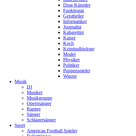
Drag Künstler
Funktionär
Geistheiler
Informatiker
Journalist
Kabarettist
Kaiser
Koch
Kriminalbiologe
Model
Physiker
Politiker
Puppenspieler
Winzer
Musik
DJ
Musiker
Musikgruppe
Opernsänger
Rapper
Sänger
Schlagersänger
Sport
American Football Spieler