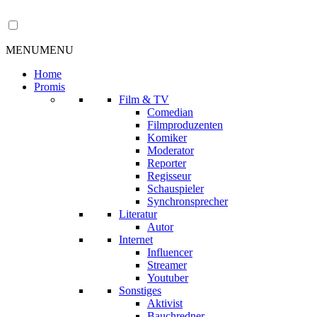
MENU
MENU
Home
Promis
Film & TV
Comedian
Filmproduzenten
Komiker
Moderator
Reporter
Regisseur
Schauspieler
Synchronsprecher
Literatur
Autor
Internet
Influencer
Streamer
Youtuber
Sonstiges
Aktivist
Bauchredner