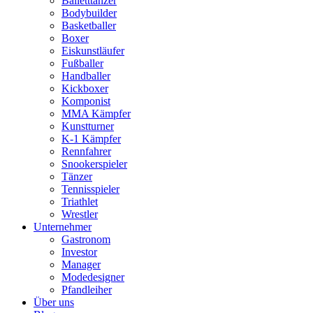
Balletttänzer
Bodybuilder
Basketballer
Boxer
Eiskunstläufer
Fußballer
Handballer
Kickboxer
Komponist
MMA Kämpfer
Kunstturner
K-1 Kämpfer
Rennfahrer
Snookerspieler
Tänzer
Tennisspieler
Triathlet
Wrestler
Unternehmer
Gastronom
Investor
Manager
Modedesigner
Pfandleiher
Über uns