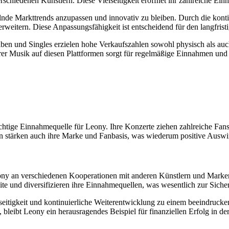
rschiedenen Künstlern. Diese Vielseitigkeit eröffnet ihr zahlreiche Ein
elnde Markttrends anzupassen und innovativ zu bleiben. Durch die kon
erweitern. Diese Anpassungsfähigkeit ist entscheidend für den langfrist
ben und Singles erzielen hohe Verkaufszahlen sowohl physisch als auch
rer Musik auf diesen Plattformen sorgt für regelmäßige Einnahmen und 
htige Einnahmequelle für Leony. Ihre Konzerte ziehen zahlreiche Fan
dern stärken auch ihre Marke und Fanbasis, was wiederum positive Aus
 Leony an verschiedenen Kooperationen mit anderen Künstlern und Mark
ite und diversifizieren ihre Einnahmequellen, was wesentlich zur Siche
seitigkeit und kontinuierliche Weiterentwicklung zu einem beeindrucke
 bleibt Leony ein herausragendes Beispiel für finanziellen Erfolg in d