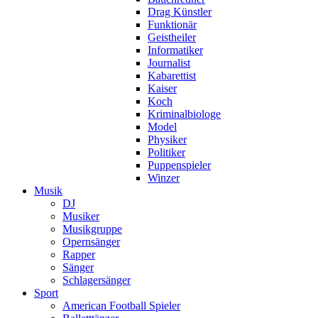
Drag Künstler
Funktionär
Geistheiler
Informatiker
Journalist
Kabarettist
Kaiser
Koch
Kriminalbiologe
Model
Physiker
Politiker
Puppenspieler
Winzer
Musik
DJ
Musiker
Musikgruppe
Opernsänger
Rapper
Sänger
Schlagersänger
Sport
American Football Spieler