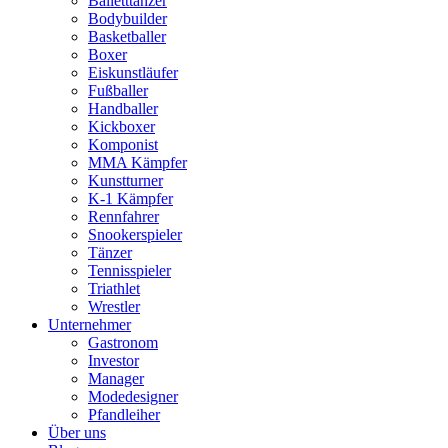
Balletttänzer
Bodybuilder
Basketballer
Boxer
Eiskunstläufer
Fußballer
Handballer
Kickboxer
Komponist
MMA Kämpfer
Kunstturner
K-1 Kämpfer
Rennfahrer
Snookerspieler
Tänzer
Tennisspieler
Triathlet
Wrestler
Unternehmer
Gastronom
Investor
Manager
Modedesigner
Pfandleiher
Über uns