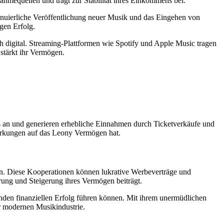
nahmequellen und trägt zur Stabilität ihres Einkommens bei.
tinuierliche Veröffentlichung neuer Musik und das Eingehen von
igen Erfolg.
 digital. Streaming-Plattformen wie Spotify und Apple Music tragen
stärkt ihr Vermögen.
s an und generieren erhebliche Einnahmen durch Ticketverkäufe und
wirkungen auf das Leony Vermögen hat.
en. Diese Kooperationen können lukrative Werbeverträge und
rung und Steigerung ihres Vermögen beiträgt.
nden finanziellen Erfolg führen können. Mit ihrem unermüdlichen
er modernen Musikindustrie.