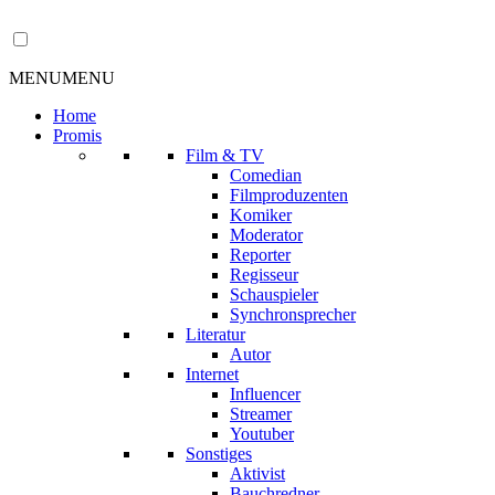
MENU
MENU
Home
Promis
Film & TV
Comedian
Filmproduzenten
Komiker
Moderator
Reporter
Regisseur
Schauspieler
Synchronsprecher
Literatur
Autor
Internet
Influencer
Streamer
Youtuber
Sonstiges
Aktivist
Bauchredner