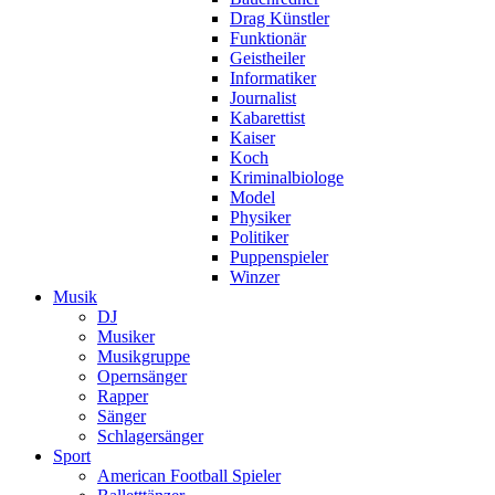
Drag Künstler
Funktionär
Geistheiler
Informatiker
Journalist
Kabarettist
Kaiser
Koch
Kriminalbiologe
Model
Physiker
Politiker
Puppenspieler
Winzer
Musik
DJ
Musiker
Musikgruppe
Opernsänger
Rapper
Sänger
Schlagersänger
Sport
American Football Spieler