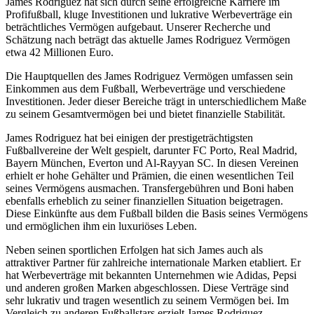
James Rodriguez hat sich durch seine erfolgreiche Karriere im
Profifußball, kluge Investitionen und lukrative Werbeverträge ein
beträchtliches Vermögen aufgebaut. Unserer Recherche und
Schätzung nach beträgt das aktuelle James Rodriguez Vermögen
etwa 42 Millionen Euro.
Die Hauptquellen des James Rodriguez Vermögen umfassen sein
Einkommen aus dem Fußball, Werbeverträge und verschiedene
Investitionen. Jeder dieser Bereiche trägt in unterschiedlichem Maße
zu seinem Gesamtvermögen bei und bietet finanzielle Stabilität.
James Rodriguez hat bei einigen der prestigeträchtigsten
Fußballvereine der Welt gespielt, darunter FC Porto, Real Madrid,
Bayern München, Everton und Al-Rayyan SC. In diesen Vereinen
erhielt er hohe Gehälter und Prämien, die einen wesentlichen Teil
seines Vermögens ausmachen. Transfergebühren und Boni haben
ebenfalls erheblich zu seiner finanziellen Situation beigetragen.
Diese Einkünfte aus dem Fußball bilden die Basis seines Vermögens
und ermöglichen ihm ein luxuriöses Leben.
Neben seinen sportlichen Erfolgen hat sich James auch als
attraktiver Partner für zahlreiche internationale Marken etabliert. Er
hat Werbeverträge mit bekannten Unternehmen wie Adidas, Pepsi
und anderen großen Marken abgeschlossen. Diese Verträge sind
sehr lukrativ und tragen wesentlich zu seinem Vermögen bei. Im
Vergleich zu anderen Fußballstars erzielt James Rodriguez