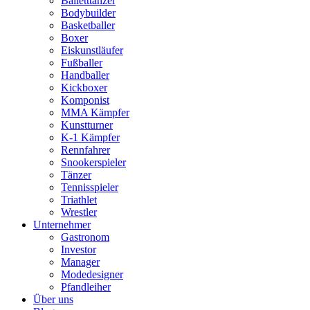
Balletttänzer
Bodybuilder
Basketballer
Boxer
Eiskunstläufer
Fußballer
Handballer
Kickboxer
Komponist
MMA Kämpfer
Kunstturner
K-1 Kämpfer
Rennfahrer
Snookerspieler
Tänzer
Tennisspieler
Triathlet
Wrestler
Unternehmer
Gastronom
Investor
Manager
Modedesigner
Pfandleiher
Über uns