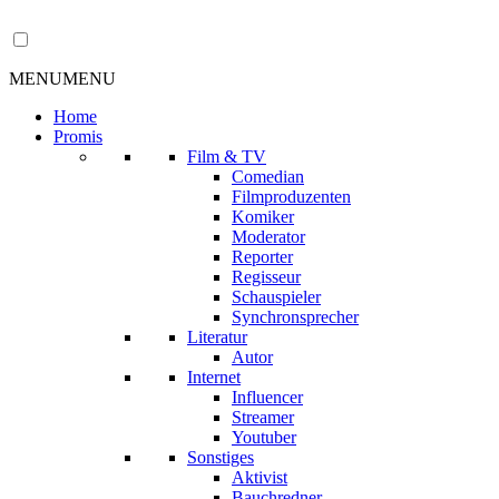
MENU
MENU
Home
Promis
Film & TV
Comedian
Filmproduzenten
Komiker
Moderator
Reporter
Regisseur
Schauspieler
Synchronsprecher
Literatur
Autor
Internet
Influencer
Streamer
Youtuber
Sonstiges
Aktivist
Bauchredner